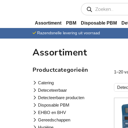
Ga verder naar content
P
r
o
d
u
Assortiment
PBM
Disposable PBM
De
c
t
Razendsnelle levering uit voorraad
e
n
z
o
Assortiment
e
k
e
n
Productcategorieën
1–20 va
Catering
Detec
Deteceteerbaar
Detecteerbare producten
Disposable PBM
EHBO en BHV
Gereedschappen
Hygiëne