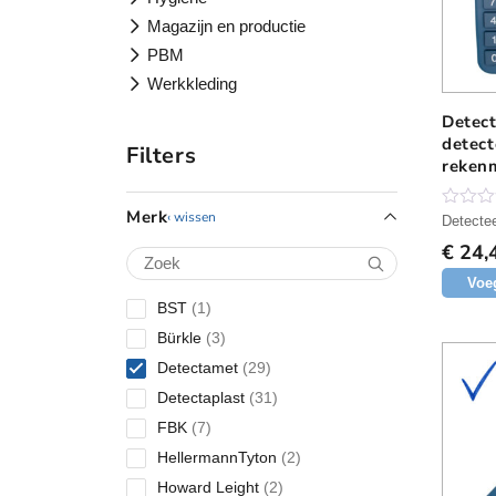
Magazijn en productie
PBM
Werkkleding
Detec
detec
Filters
reken
Merk
wissen
N
Detecte
o
€
24,
g
g
Voe
e
e
1
BST
1
n
p
b
3
Bürkle
3
e
r
p
2
Detectamet
29
o
o
r
o
9
3
Detectaplast
31
d
r
o
p
d
1
u
7
FBK
7
d
e
r
p
c
p
l
u
2
HellermannTyton
2
o
r
i
t
r
c
p
d
n
2
Howard Leight
2
o