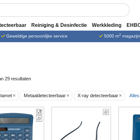
tecteerbaar
Reiniging & Desinfectie
Werkkleding
EHBO
2
Geweldige persoonlijke service
5000 m
magazij
n 29 resultaten
×
×
×
tamet
Metaaldetecteerbaar
X-ray detecteerbaar
Alle