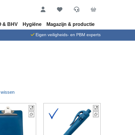
Account
Favorieten
Service
Cart
 & BHV
Hygiëne
Magazijn & productie
n
Eigen veiligheids- en PBM experts
s wissen