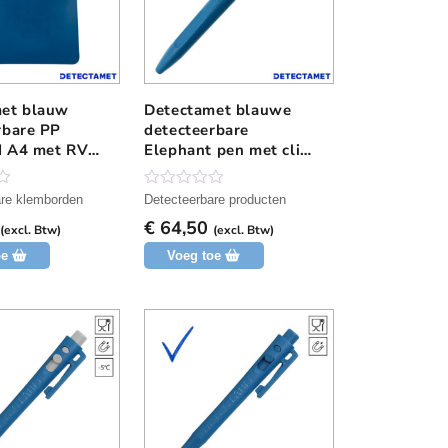
et blauw
Detectamet blauwe
rbare PP
detecteerbare
d A4 met RVS
Elephant pen met clip
normale inkt
N
are klemborden
Detecteerbare producten
o
€
64,50
g
(excl. Btw)
(excl. Btw)
g
oe
Voeg toe
e
e
n
b
e
o
o
r
d
e
l
i
n