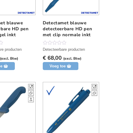
g
et blauwe
Detectamet blauwe
D
rbare HD pen
detecteerbare HD pen
i
gel inkt
met clip normale inkt
t
p
r
N
re producten
Detecteerbare producten
o
o
€
68,00
g
(excl. Btw)
(excl. Btw)
d
g
oe
Voeg toe
e
u
e
c
n
b
t
e
h
o
o
e
r
e
d
e
f
l
t
i
n
m
g
e