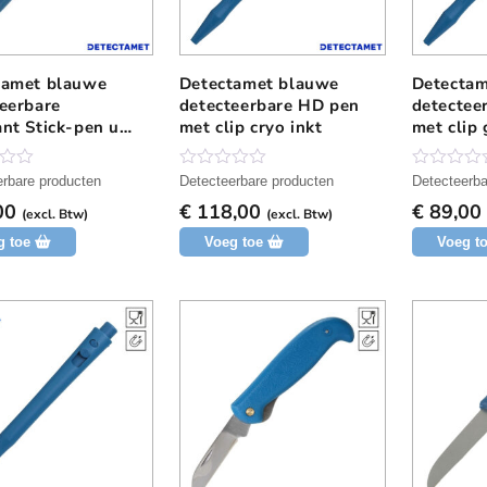
g
g
tamet blauwe
Detectamet blauwe
Detectam
eerbare
detecteerbare HD pen
detectee
nt Stick-pen uit
met clip cryo inkt
met clip 
uk
N
N
erbare producten
Detecteerbare producten
Detecteerba
o
o
00
€
118,00
€
89,00
g
g
(excl. Btw)
(excl. Btw)
g
g
g toe
Voeg toe
Voeg t
e
e
e
e
n
n
b
b
e
e
o
o
o
o
r
r
d
d
e
e
l
l
i
i
n
n
g
g