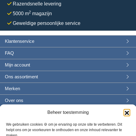
p
p
Razendsnelle levering
o
i
i
o
d
d
e
e
2
r
5000 m
magazijn
e
e
d
k
k
e
Geweldige persoonlijke service
p
p
a
a
l
r
r
i
n
n
n
o
o
g
g
g
Klantenservice
d
d
e
e
u
u
k
k
FAQ
c
c
o
o
t
t
Mijn account
z
z
p
p
e
e
Ons assortiment
a
a
n
n
g
g
w
w
Merken
i
i
o
o
n
n
r
r
Over ons
a
a
d
d
Beheer toestemming
e
e
n
n
We gebruiken cookies 🍪 om je ervaring op onze site te verbeteren. Dit
o
o
helpt ons om je voorkeuren te onthouden en onze inhoud relevanter te
p
p
maken.