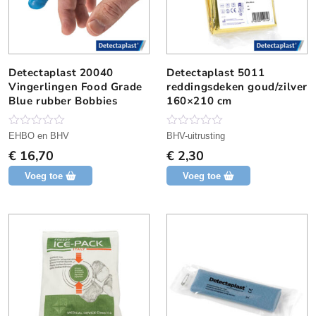
n
n
g
g
Detectaplast 20040
Detectaplast 5011
Vingerlingen Food Grade
reddingsdeken goud/zilver
Blue rubber Bobbies
160×210 cm
N
N
EHBO en BHV
BHV-uitrusting
o
o
€
16,70
€
2,30
g
g
g
g
Voeg toe
Voeg toe
e
e
e
e
n
n
b
b
e
e
o
o
o
o
r
r
d
d
e
e
l
l
i
i
n
n
g
g