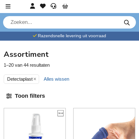
Ga verder naar content
Account
Favorieten
Service
Cart
P
r
o
d
Razendsnelle levering uit voorraad
u
c
t
e
Assortiment
n
z
o
1–20 van 44 resultaten
e
k
×
e
Detectaplast
Alles wissen
n
Toon filters