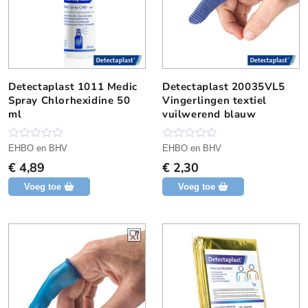
Detectaplast 1011 Medic
Detectaplast 20035VL5
Spray Chlorhexidine 50
Vingerlingen textiel
ml
vuilwerend blauw
N
N
EHBO en BHV
EHBO en BHV
o
o
€
4,89
€
2,30
g
g
g
g
Voeg toe
Voeg toe
e
e
e
e
n
n
b
b
e
e
o
o
o
o
r
r
d
d
e
e
l
l
i
i