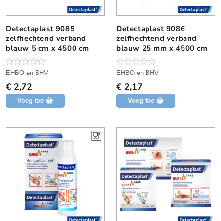
Detectaplast 9085
Detectaplast 9086
zelfhechtend verband
zelfhechtend verband
blauw 5 cm x 4500 cm
blauw 25 mm x 4500 cm
N
N
EHBO en BHV
EHBO en BHV
o
o
€
2,72
€
2,17
g
g
g
g
Voeg toe
Voeg toe
e
e
e
e
n
n
b
b
e
e
o
o
o
o
r
r
d
d
e
e
l
l
i
i
n
n
g
g