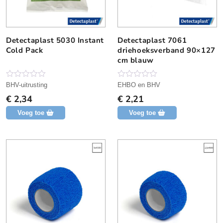
Detectaplast 5030 Instant
Detectaplast 7061
Cold Pack
driehoeksverband 90×127
cm blauw
N
N
BHV-uitrusting
EHBO en BHV
o
o
€
2,34
€
2,21
g
g
g
g
Voeg toe
Voeg toe
e
e
e
e
n
n
b
b
e
e
o
o
o
o
r
r
d
d
e
e
l
l
i
i
n
n
g
g