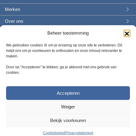
Merken
Over ons
Beheer toestemming
We gebruiken cookies 🍪 om je ervaring op onze site te verbeteren. Dit
helpt ons om je voorkeuren te onthouden en onze inhoud relevanter te
maken.
Door op “Accepteren” te klikken, ga je akkoord met ons gebruik van
cookies.
Wat wil je weten?
+31 314 757300 |
Contactformulier
Accepteren
Weiger
Bekijk voorkeuren
© 2025 - Safety Products BV |
Algemene voorwaarden
|
Privacy
|
Cookies
Cookiebeleid
Privacystatement