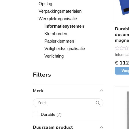
Opslag
Verpakkingsmaterialen
Werkplekorganisatie
Informatiesystemen
Durab
Klemborden
docum
magne
Papierklemmen
forma
Veiligheidssignalisatie
N
Informa
Verlichting
o
€
112
g
g
Voe
e
Filters
e
n
b
e
Merk
o
o
r
d
e
7
Durable
7
l
i
p
n
r
Duurzaam product
g