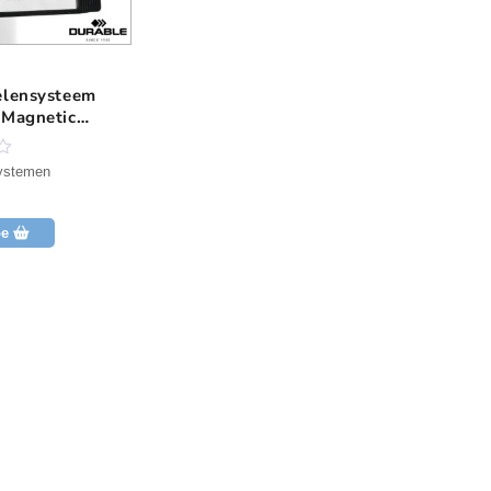
elensysteem
 Magnetic
systemen
oe