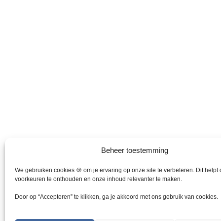
t
c
u
s
t
c
s
t
s
Beheer toestemming
We gebruiken cookies 🍪 om je ervaring op onze site te verbeteren. Dit helpt
voorkeuren te onthouden en onze inhoud relevanter te maken.
Door op “Accepteren” te klikken, ga je akkoord met ons gebruik van cookies.