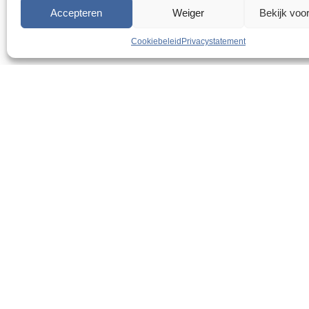
Accepteren
Weiger
Bekijk voo
Cookiebeleid
Privacystatement
Razendsnelle levering
Ons assortiment
Mer
PBM
Conan 
Disposable PBM
Portwe
Detecteerbare producten
Christ
Werkkleding
Pal
EHBO en BHV
Detect