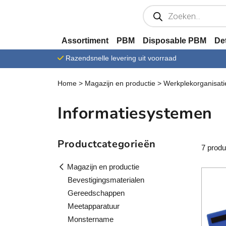
Ga verder naar content
P
r
o
d
u
Assortiment
PBM
Disposable PBM
De
c
t
Razendsnelle levering uit voorraad
e
n
z
Home
>
Magazijn en productie
>
Werkplekorganisati
o
e
k
Informatiesystemen
e
n
Productcategorieën
7 produ
Magazijn en productie
Bevestigingsmaterialen
Gereedschappen
Meetapparatuur
Monstername