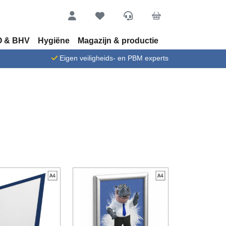
Account
Favorieten
Service
Cart
 & BHV
Hygiëne
Magazijn & productie
n
Eigen veiligheids- en PBM experts