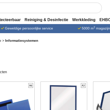
tecteerbaar
Reiniging & Desinfectie
Werkkleding
EHBO
2
Geweldige persoonlijke service
5000 m
magazij
e
>
Informatiesystemen
cten