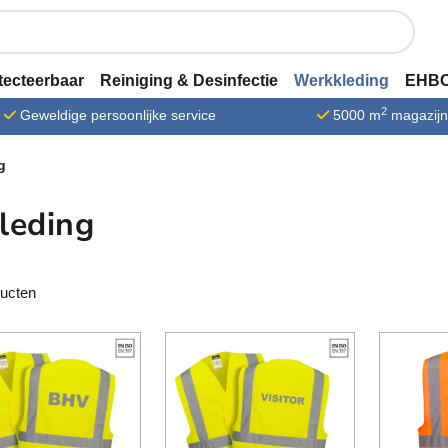
tecteerbaar
Reiniging & Desinfectie
Werkkleding
EHBO
2
Geweldige persoonlijke service
5000 m
magazij
g
leding
ducten