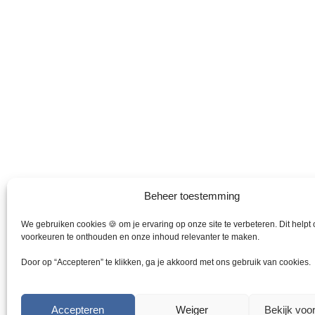
r
i
p
e
e
d
v
k
e
a
a
p
r
n
r
i
g
o
a
e
d
t
k
u
i
o
c
e
z
t
s
e
p
.
n
a
Beheer toestemming
D
w
g
e
o
i
We gebruiken cookies 🍪 om je ervaring op onze site te verbeteren. Dit helpt
z
r
n
voorkeuren te onthouden en onze inhoud relevanter te maken.
e
d
a
o
e
Door op “Accepteren” te klikken, ga je akkoord met ons gebruik van cookies.
p
n
t
o
i
p
Accepteren
Weiger
Bekijk voo