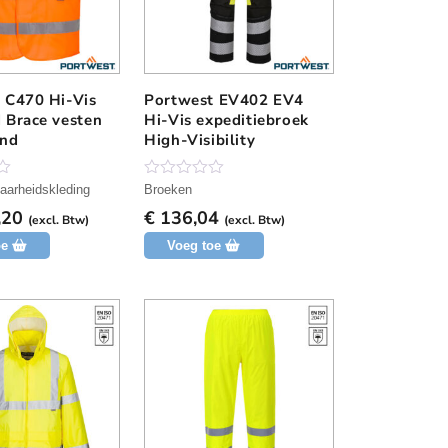
 C470 Hi-Vis
Portwest EV402 EV4
D
 Brace vesten
Hi-Vis expeditiebroek
i
and
High-Visibility
t
p
r
N
aarheidskleding
Broeken
o
o
,20
€
136,04
g
(excl. Btw)
(excl. Btw)
d
g
oe
Voeg toe
e
u
e
c
n
b
t
e
h
o
o
e
r
e
d
e
f
l
t
i
n
m
g