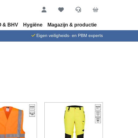
Account
Favorieten
Service
Cart
 & BHV
Hygiëne
Magazijn & productie
n
Eigen veiligheids- en PBM experts