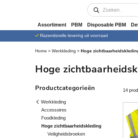
Ga verder naar content
P
r
o
d
u
Assortiment
PBM
Disposable PBM
De
c
t
Razendsnelle levering uit voorraad
e
n
z
Home
>
Werkkleding
>
Hoge zichtbaarheidskledin
o
e
k
Hoge zichtbaarheidsk
e
n
Productcategorieën
14 pro
Werkkleding
Accessoires
Foodkleding
Hoge zichtbaarheidskleding
Veiligheidsbroeken