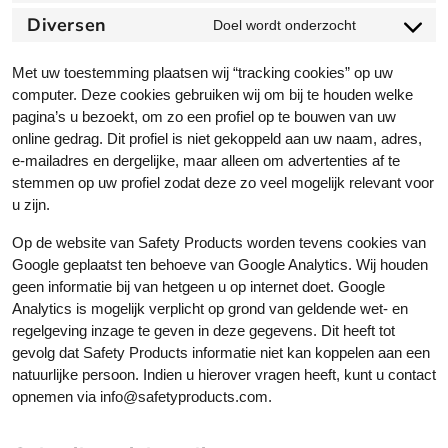
n
e
t
o
o
Diversen
s
Doel wordt onderzocht
n
t
C
s
n
e
t
o
o
e
s
n
t
Met uw toestemming plaatsen wij “tracking cookies” op uw
s
n
r
e
t
o
computer. Deze cookies gebruiken wij om bij te houden welke
e
s
v
n
t
s
pagina’s u bezoekt, om zo een profiel op te bouwen van uw
r
e
i
t
o
e
online gedrag. Dit profiel is niet gekoppeld aan uw naam, adres,
v
n
c
t
s
r
e-mailadres en dergelijke, maar alleen om advertenties af te
i
t
e
o
e
v
stemmen op uw profiel zodat deze zo veel mogelijk relevant voor
c
t
w
s
r
i
u zijn.
e
o
o
e
v
c
w
s
o
r
Op de website van Safety Products worden tevens cookies van
i
e
o
e
c
v
Google geplaatst ten behoeve van Google Analytics. Wij houden
c
s
r
r
o
i
geen informatie bij van hetgeen u op internet doet. Google
e
o
d
v
m
c
Analytics is mogelijk verplicht op grond van geldende wet- en
c
u
p
i
m
e
regelgeving inzage te geven in deze gegevens. Dit heeft tot
l
r
r
c
e
g
gevolg dat Safety Products informatie niet kan koppelen aan een
o
c
e
e
r
o
natuurlijke persoon. Indien u hierover vragen heeft, kunt u contact
u
e
s
d
c
o
opnemen via info@safetyproducts.com.
d
b
s
i
e
g
f
u
v
l
l
s