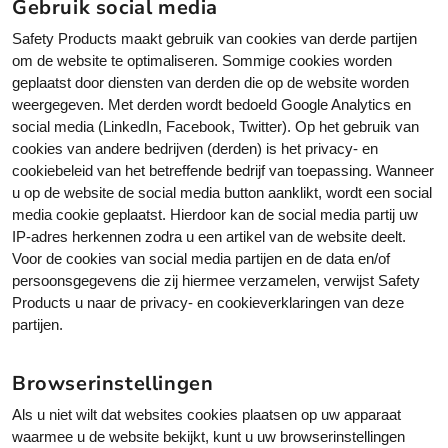
Gebruik social media
e
e
a
t
r
-
r
Safety Products maakt gebruik van cookies van derde partijen
e
s
f
e
om de website te optimaliseren. Sommige cookies worden
r
e
o
geplaatst door diensten van derden die op de website worden
-
n
n
weergegeven. Met derden wordt bedoeld Google Analytics en
j
t
social media (LinkedIn, Facebook, Twitter). Op het gebruik van
s
s
cookies van andere bedrijven (derden) is het privacy- en
cookiebeleid van het betreffende bedrijf van toepassing. Wanneer
u op de website de social media button aanklikt, wordt een social
media cookie geplaatst. Hierdoor kan de social media partij uw
IP-adres herkennen zodra u een artikel van de website deelt.
Voor de cookies van social media partijen en de data en/of
persoonsgegevens die zij hiermee verzamelen, verwijst Safety
Products u naar de privacy- en cookieverklaringen van deze
partijen.
Browserinstellingen
Als u niet wilt dat websites cookies plaatsen op uw apparaat
waarmee u de website bekijkt, kunt u uw browserinstellingen