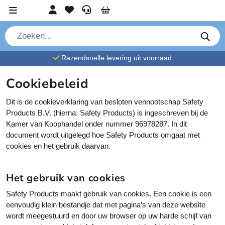
Ga verder naar content
Account
Favorieten
Service
Cart
P
r
o
d
Razendsnelle levering uit voorraad
u
c
t
Cookiebeleid
e
n
z
Dit is de cookieverklaring van besloten vennootschap Safety
o
e
Products B.V. (hierna: Safety Products) is ingeschreven bij de
k
Kamer van Koophandel onder nummer 96978287. In dit
e
n
document wordt uitgelegd hoe Safety Products omgaat met
cookies en het gebruik daarvan.
Het gebruik van cookies
Safety Products maakt gebruik van cookies. Een cookie is een
eenvoudig klein bestandje dat met pagina’s van deze website
wordt meegestuurd en door uw browser op uw harde schijf van