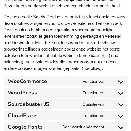
Bezoekers van de website hebben een check in mogelijkheid.
De cookies die Safety Products gebruikt zijn functionele cookies:
deze cookies zorgen ervoor dat de website naar behoren werkt.
Deze cookies hebben geen gevolgen voor de persoonlijke
levenssfeer zodat er geen toestemming gevraagd en verleend
hoeft te worden. Met deze cookies worden bijvoorbeeld uw
browserinstellingen opgeslagen zodat onze website het beste
bekeken kan worden, of dat de website bereikbaar blijft (load-
balancing) maar ook cookies die ervoor zorgen dat er geen
andere cookies mogen worden geplaatst (no-follow).
WooCommerce
Functioneel
C
o
WordPress
Functioneel
C
n
o
Sourcebuster JS
s
Statistieken
C
n
e
o
CloudFlare
s
Functioneel
n
C
n
e
t
o
Google Fonts
s
Doel wordt onderzocht
n
t
C