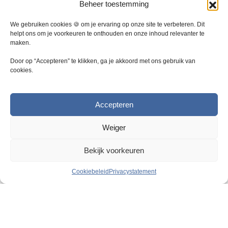
p
p
Beheer toestemming
i
i
d
d
e
e
e
e
We gebruiken cookies 🍪 om je ervaring op onze site te verbeteren. Dit
k
k
helpt ons om je voorkeuren te onthouden en onze inhoud relevanter te
p
p
a
a
maken.
r
r
n
n
o
o
g
g
Door op “Accepteren” te klikken, ga je akkoord met ons gebruik van
d
d
cookies.
e
e
u
u
k
k
c
c
o
o
t
t
Accepteren
z
z
p
p
e
e
a
a
Weiger
n
n
g
g
w
w
i
i
o
Bekijk voorkeuren
o
n
n
r
r
a
a
Cookiebeleid
Privacystatement
d
d
e
e
Bestel thermojacks met razendsnelle
n
n
levering
o
o
p
p
Warmte en comfort zijn essentieel in elke gekoelde