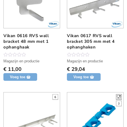
Vikan 0616 RVS wall
Vikan 0617 RVS wall
bracket 48 mm met 1
bracket 305 mm met 4
ophanghaak
ophanghaken
N
N
Magazijn en productie
Magazijn en productie
o
o
€
11,00
€
29,04
g
g
g
g
Voeg toe
Voeg toe
e
e
e
e
n
n
b
b
e
e
o
o
o
o
r
r
d
d
e
e
l
l
i
i