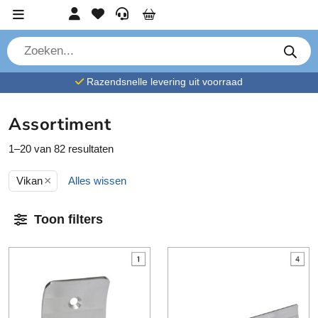
Ga verder naar content
Account
Favorieten
Service
Cart
P
r
o
d
Razendsnelle levering uit voorraad
u
c
t
e
Assortiment
n
z
o
1–20 van 82 resultaten
e
k
×
e
Vikan
Alles wissen
n
Toon filters