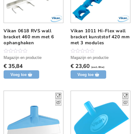
n
n
g
g
Vikan 0618 RVS wall
Vikan 1011 Hi-Flex wall
D
bracket 460 mm met 6
bracket kunststof 420 mm
i
ophanghaken
met 3 modules
t
p
r
N
N
Magazijn en productie
Magazijn en productie
o
o
o
€
35,84
€
23,60
g
g
(excl. Btw)
d
g
g
Voeg toe
Voeg toe
e
e
u
e
e
c
n
n
b
b
t
e
e
h
o
o
o
o
e
r
r
e
d
d
e
e
f
l
l
t
i
i
n
n
m
g
g