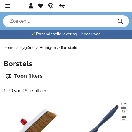
Ga verder naar content
Account
Favorieten
Service
Cart
P
r
o
d
Razendsnelle levering uit voorraad
u
c
t
Home
>
Hygiëne
>
Reinigen
>
Borstels
e
n
z
o
Borstels
e
k
e
Toon filters
n
1–20 van 25 resultaten