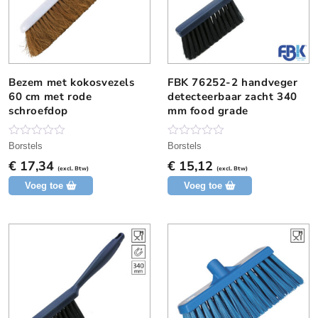
Bezem met kokosvezels
FBK 76252-2 handveger
60 cm met rode
detecteerbaar zacht 340
schroefdop
mm food grade
N
N
Borstels
Borstels
o
o
€
17,34
€
15,12
g
g
(excl. Btw)
(excl. Btw)
g
g
Voeg toe
Voeg toe
e
e
e
e
n
n
b
b
e
e
o
o
o
o
r
r
d
d
e
e
l
l
i
i
n
n