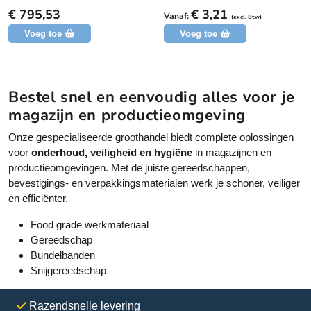
o
o
o
€
795,53
€
3,21
g
g
Vanaf:
(excl. Btw)
d
g
g
Voeg toe
Voeg toe
e
e
u
e
e
c
n
n
b
b
t
e
e
h
o
o
Bestel snel en eenvoudig alles voor je
o
o
e
r
r
magazijn en productieomgeving
e
d
d
e
e
f
Onze gespecialiseerde groothandel biedt complete oplossingen
l
l
t
i
i
voor
onderhoud, veiligheid en hygiëne
in magazijnen en
n
n
m
productieomgevingen. Met de juiste gereedschappen,
g
g
e
bevestigings- en verpakkingsmaterialen werk je schoner, veiliger
e
en efficiënter.
r
d
Food grade werkmateriaal
e
Gereedschap
r
Bundelbanden
e
Snijgereedschap
v
a
Razendsnelle levering