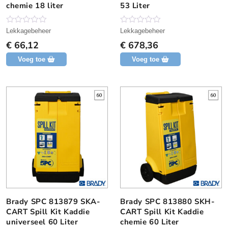
chemie 18 liter
53 Liter
N
N
Lekkagebeheer
Lekkagebeheer
o
o
€
66,12
€
678,36
g
g
g
g
Voeg toe
Voeg toe
e
e
e
e
n
n
b
b
e
e
o
o
o
o
r
r
d
d
e
e
l
l
i
i
n
n
g
g
Brady SPC 813879 SKA-
Brady SPC 813880 SKH-
CART Spill Kit Kaddie
CART Spill Kit Kaddie
universeel 60 Liter
chemie 60 Liter