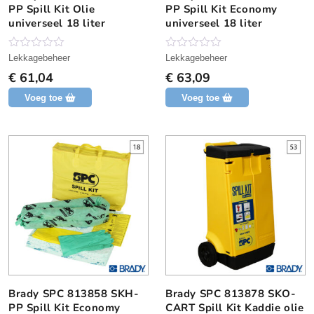
PP Spill Kit Olie
PP Spill Kit Economy
universeel 18 liter
universeel 18 liter
N
N
Lekkagebeheer
Lekkagebeheer
o
o
€
61,04
€
63,09
g
g
g
g
Voeg toe
Voeg toe
e
e
e
e
n
n
b
b
e
e
o
o
o
o
r
r
d
d
e
e
l
l
i
i
n
n
g
g
Brady SPC 813858 SKH-
Brady SPC 813878 SKO-
PP Spill Kit Economy
CART Spill Kit Kaddie olie