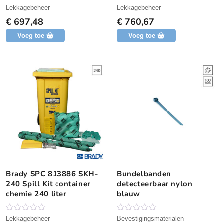
N
N
Lekkagebeheer
Lekkagebeheer
o
o
€
697,48
€
760,67
g
g
g
g
Voeg toe
Voeg toe
e
e
e
e
n
n
b
b
e
e
o
o
o
o
r
r
d
d
e
e
l
l
i
i
n
n
g
g
Brady SPC 813886 SKH-
Bundelbanden
D
240 Spill Kit container
detecteerbaar nylon
i
chemie 240 liter
blauw
t
p
r
N
N
Lekkagebeheer
Bevestigingsmaterialen