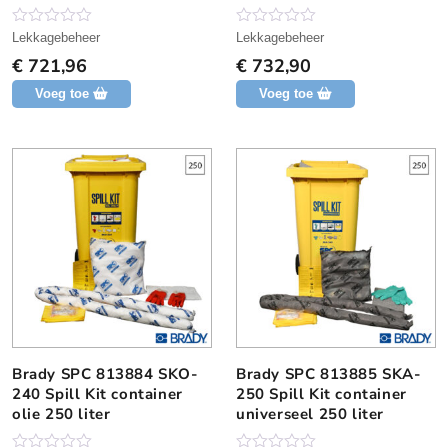
N
N
Lekkagebeheer
Lekkagebeheer
o
o
€
721,96
€
732,90
g
g
g
g
Voeg toe
Voeg toe
e
e
e
e
n
n
b
b
e
e
o
o
o
o
r
r
d
d
e
e
l
l
i
i
n
n
g
g
Brady SPC 813884 SKO-
Brady SPC 813885 SKA-
240 Spill Kit container
250 Spill Kit container
olie 250 liter
universeel 250 liter