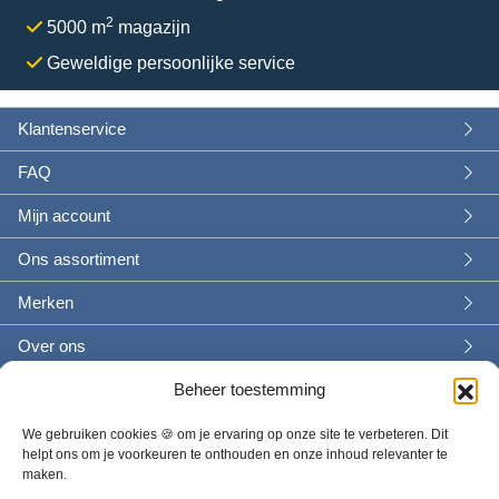
r
2
5000 m
magazijn
i
a
Geweldige persoonlijke service
t
i
e
Klantenservice
s
FAQ
.
D
Mijn account
e
z
Ons assortiment
e
o
Merken
p
Over ons
t
i
Beheer toestemming
e
k
We gebruiken cookies 🍪 om je ervaring op onze site te verbeteren. Dit
a
helpt ons om je voorkeuren te onthouden en onze inhoud relevanter te
n
maken.
g