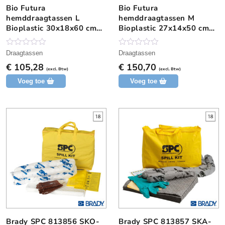
Bio Futura
Bio Futura
hemddraagtassen L
hemddraagtassen M
Bioplastic 30x18x60 cm
Bioplastic 27x14x50 cm
15 mu transparant
15 mu transparant
N
N
Draagtassen
Draagtassen
o
o
€
105,28
€
150,70
g
g
(excl. Btw)
(excl. Btw)
g
g
Voeg toe
Voeg toe
e
e
e
e
n
n
b
b
e
e
o
o
o
o
r
r
d
d
e
e
l
l
i
i
n
n
g
g
Brady SPC 813856 SKO-
Brady SPC 813857 SKA-