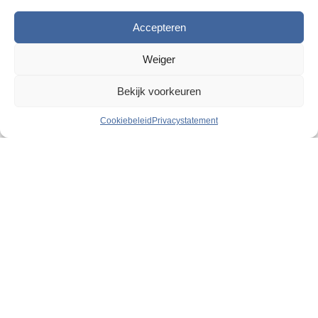
Accepteren
Weiger
Bekijk voorkeuren
Cookiebeleid
Privacystatement
Vraag & Antwoord
Wanneer gebruik je een disposable bezoekersjas?
Beschermt een bezoekersjas de drager of vooral de
werkomgeving?
Moet een bezoekersjas food grade gecertificeerd
zijn?