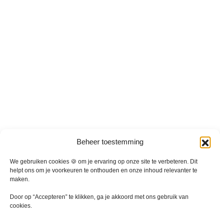
e
n
o
p
d
e
p
r
o
d
u
c
t
p
Beheer toestemming
a
We gebruiken cookies 🍪 om je ervaring op onze site te verbeteren. Dit
g
helpt ons om je voorkeuren te onthouden en onze inhoud relevanter te
i
maken.
n
a
Door op “Accepteren” te klikken, ga je akkoord met ons gebruik van
cookies.