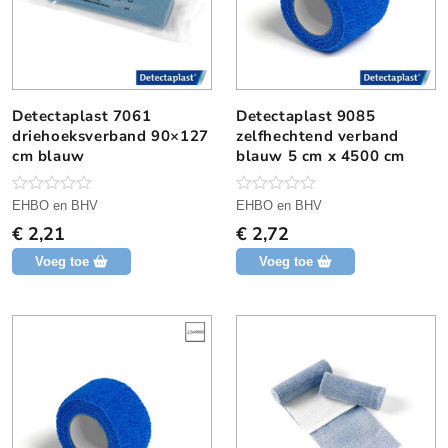
Detectaplast 7061
Detectaplast 9085
driehoeksverband 90×127
zelfhechtend verband
cm blauw
blauw 5 cm x 4500 cm
N
N
EHBO en BHV
EHBO en BHV
o
o
€
2,21
€
2,72
g
g
g
g
Voeg toe
Voeg toe
e
e
e
e
n
n
b
b
e
e
o
o
o
o
r
r
d
d
e
e
l
l
i
i
n
n