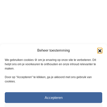
o
r
p
d
t
e
i
r
e
e
k
v
a
a
n
r
g
i
e
Beheer toestemming
a
k
t
We gebruiken cookies 🍪 om je ervaring op onze site te verbeteren. Dit
o
i
helpt ons om je voorkeuren te onthouden en onze inhoud relevanter te
z
e
maken.
e
s
n
Door op “Accepteren” te klikken, ga je akkoord met ons gebruik van
.
w
cookies.
D
o
e
r
z
d
Accepteren
e
e
o