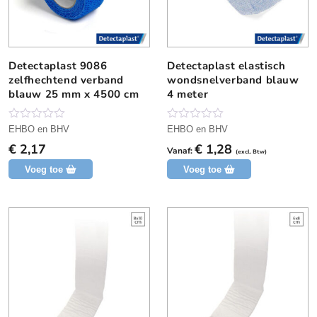
g
g
Detectaplast 9086
Detectaplast elastisch
D
zelfhechtend verband
wondsnelverband blauw
i
blauw 25 mm x 4500 cm
4 meter
t
p
r
N
N
EHBO en BHV
EHBO en BHV
o
o
o
€
2,17
€
1,28
g
g
Vanaf:
(excl. Btw)
d
g
g
Voeg toe
Voeg toe
e
e
u
e
e
c
n
n
b
b
t
e
e
h
o
o
o
o
e
r
r
e
d
d
e
e
f
l
l
t
i
i
n
n
m
g
g
e