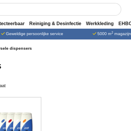
tecteerbaar
Reiniging & Desinfectie
Werkkleding
EHBO
2
Geweldige persoonlijke service
5000 m
magazij
rsele dispensers
s
taat