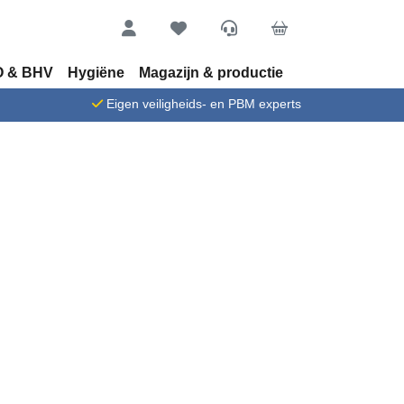
Account
Favorieten
Service
Cart
 & BHV
Hygiëne
Magazijn & productie
n
Eigen veiligheids- en PBM experts