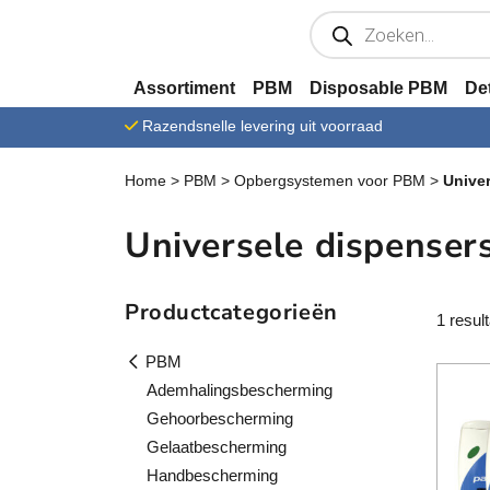
Ga verder naar content
P
r
o
d
u
Assortiment
PBM
Disposable PBM
De
c
t
Razendsnelle levering uit voorraad
e
n
z
Home
>
PBM
>
Opbergsystemen voor PBM
>
Unive
o
e
k
Universele dispenser
e
n
Productcategorieën
1 resul
PBM
Ademhalingsbescherming
Gehoorbescherming
Gelaatbescherming
Handbescherming