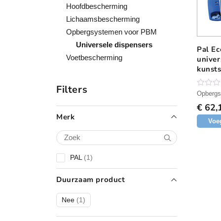
Hoofdbescherming
Lichaamsbescherming
Opbergsystemen voor PBM
Universele dispensers
Pal Ec
Voetbescherming
unive
kunsts
Filters
N
Opbergs
o
€
62,
g
g
Merk
Voe
e
e
n
b
e
1
PAL
1
o
o
p
r
r
Duurzaam product
d
o
e
l
d
1
Nee
1
i
u
p
n
g
c
r