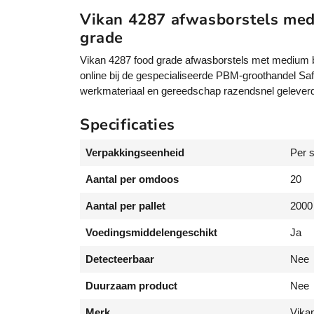
Vikan 4287 afwasborstels me
grade
Vikan 4287 food grade afwasborstels met medium 
online bij de gespecialiseerde PBM-groothandel Sa
werkmateriaal en gereedschap razendsnel geleverd, 
Specificaties
Verpakkingseenheid
Per 
Aantal per omdoos
20
Aantal per pallet
2000
Voedingsmiddelengeschikt
Ja
Detecteerbaar
Nee
Duurzaam product
Nee
Merk
Vika