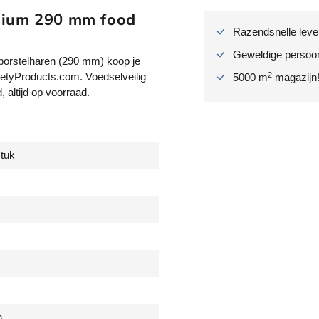
dium 290 mm food
s
b
Razendsnelle lever
o
Geweldige persoonl
borstelharen (290 mm) koop je
r
2
fetyProducts.com. Voedselveilig
5000 m
magazijn
s
altijd op voorraad.
t
e
l
s
stuk
m
e
d
i
u
m
2
9
0
m
m
n