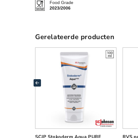
Food Grade
2023/2006
Gerelateerde producten
SCJP Stokoderm Aqua PURE
RVS po
D