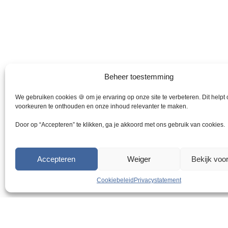
r
e
v
a
r
i
a
Beheer toestemming
t
i
We gebruiken cookies 🍪 om je ervaring op onze site te verbeteren. Dit helpt
e
voorkeuren te onthouden en onze inhoud relevanter te maken.
s
Door op “Accepteren” te klikken, ga je akkoord met ons gebruik van cookies.
.
D
e
Accepteren
Weiger
Bekijk voo
z
e
Cookiebeleid
Privacystatement
o
p
t
i
Razendsnelle levering