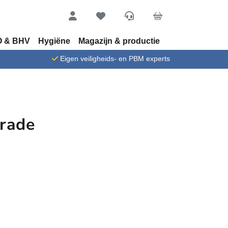
Account
Favorieten
Service
Cart
 & BHV
Hygiëne
Magazijn & productie
n
Eigen veiligheids- en PBM experts
rade