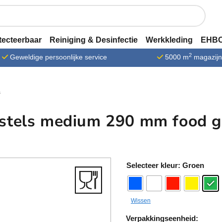
tecteerbaar
Reiniging & Desinfectie
Werkkleding
EHBO
2
Geweldige persoonlijke service
5000 m
magazij
s
stels medium 290 mm food g
A
kleur
: Groen
lt
e
r
Wissen
n
a
Verpakkingseenheid: