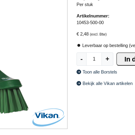
ti
Per stuk
v
Artikelnummer:
e
10453-500-00
:
€
2,48
(excl. Btw)
Leverbaar op bestelling (v
V
-
+
In 
i
k
Toon alle Borstels
a
n
Bekijk alle Vikan artikelen
4
2
8
7
a
f
w
a