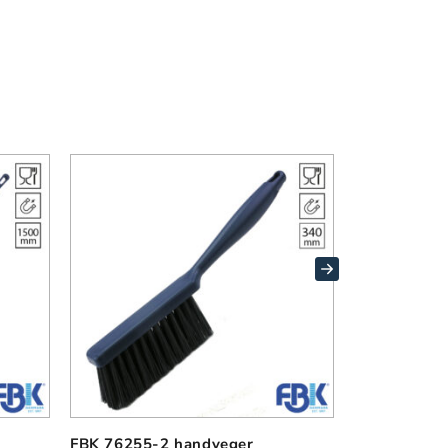
FBK 76255-2 handveger
FBK 76252-