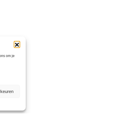
 ons om je
rkeuren
2
5000 m
magazijn