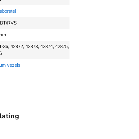
f
sborstel
o
o
PBT/RVS
d
g
 mm
r
a
1-36, 42872, 42873, 42874, 42875,
d
6
e
um vezels
a
a
n
t
a
l
lating