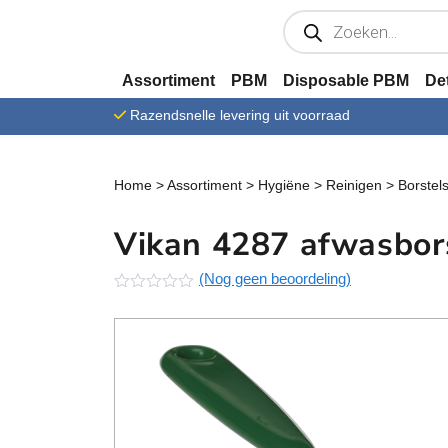
Ga verder naar content
P
r
o
d
u
Assortiment
PBM
Disposable PBM
De
c
t
Razendsnelle levering uit voorraad
e
n
z
o
e
Home
>
Assortiment
>
Hygiëne
>
Reinigen
>
Borstel
k
e
n
Vikan 4287 afwasbor
(Nog geen beoordeling)
N
o
g
g
e
e
n
b
e
o