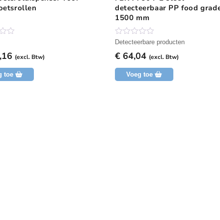
oetsrollen
detecteerbaar PP food grad
1500 mm
N
Detecteerbare producten
o
,16
€
64,04
g
(excl. Btw)
(excl. Btw)
g
e
g toe
Voeg toe
e
n
b
e
o
o
r
d
e
l
i
n
g