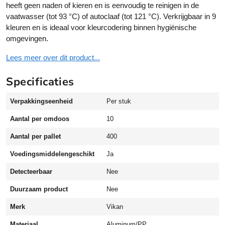
heeft geen naden of kieren en is eenvoudig te reinigen in de
f
vaatwasser (tot 93 °C) of autoclaaf (tot 121 °C). Verkrijgbaar in 9
o
kleuren en is ideaal voor kleurcodering binnen hygiënische
o
omgevingen.
d
g
Lees meer over dit product...
r
a
Specificaties
d
e
Verpakkingseenheid
Per stuk
a
l
Aantal per omdoos
10
u
Aantal per pallet
400
m
i
Voedingsmiddelengeschikt
Ja
n
Detecteerbaar
Nee
i
u
Duurzaam product
Nee
m
Merk
Vikan
a
a
Materiaal
Aluminum/PP