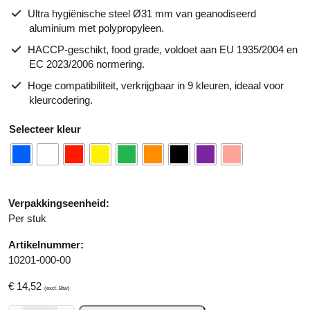
Ultra hygiënische steel Ø31 mm van geanodiseerd
aluminium met polypropyleen.
HACCP-geschikt, food grade, voldoet aan EU 1935/2004 en
EC 2023/2006 normering.
Hoge compatibiliteit, verkrijgbaar in 9 kleuren, ideaal voor
kleurcodering.
A
kleur
lt
e
r
n
a
Verpakkingseenheid:
ti
Per stuk
v
Artikelnummer:
e
10201-000-00
:
€
14,52
(excl. Btw)