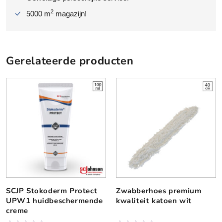
2
5000 m
magazijn!
Gerelateerde producten
SCJP Stokoderm Protect
Zwabberhoes premium
D
D
UPW1 huidbeschermende
kwaliteit katoen wit
i
i
creme
t
t