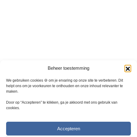
a
a
r
r
i
i
a
a
t
t
i
i
e
e
s
s
.
.
D
D
Beheer toestemming
e
e
z
z
We gebruiken cookies 🍪 om je ervaring op onze site te verbeteren. Dit
e
e
helpt ons om je voorkeuren te onthouden en onze inhoud relevanter te
maken.
o
o
p
p
Door op “Accepteren” te klikken, ga je akkoord met ons gebruik van
t
t
cookies.
i
i
e
e
k
k
Accepteren
a
a