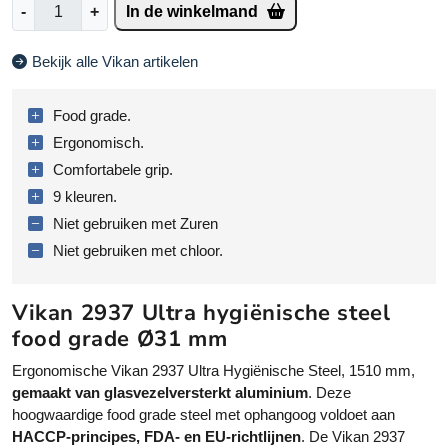
V
-
+
In de winkelmand
i
k
Bekijk alle Vikan artikelen
a
n
2
Food grade.
9
Ergonomisch.
3
Comfortabele grip.
7
9 kleuren.
S
t
Niet gebruiken met Zuren
e
Niet gebruiken met chloor.
l
e
Vikan 2937 Ultra hygiënische steel
n
food grade Ø31 mm
1
5
Ergonomische Vikan 2937 Ultra Hygiënische Steel, 1510 mm,
1
gemaakt van glasvezelversterkt aluminium
. Deze
0
hoogwaardige food grade steel met ophangoog voldoet aan
m
HACCP-principes, FDA- en EU-richtlijnen
. De Vikan 2937
m