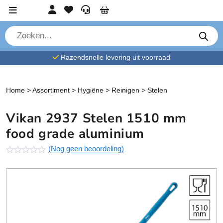
Ga verder naar content
Account
Favorieten
Service
Cart
P
r
o
d
Razendsnelle levering uit voorraad
u
c
t
e
n
Home
>
Assortiment
>
Hygiëne
>
Reinigen
>
Stelen
z
o
e
Vikan 2937 Stelen 1510 mm
k
e
food grade aluminium
n
(Nog geen beoordeling)
N
o
g
g
e
e
n
b
e