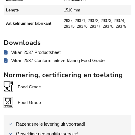
n
t
Lengte
1510 mm
a
2937, 29371, 29372, 29373, 29374,
l
Artikelnummer fabrikant
29375, 29376, 29377, 29378, 29379
Downloads
Vikan 2937 Productsheet
Vikan 2937 Conformiteitsverklaring Food Grade
Normering, certificering en toelating
Food Grade
Food Grade
Razendsnelle levering uit voorraad!
Geweldige persoonlijke service!