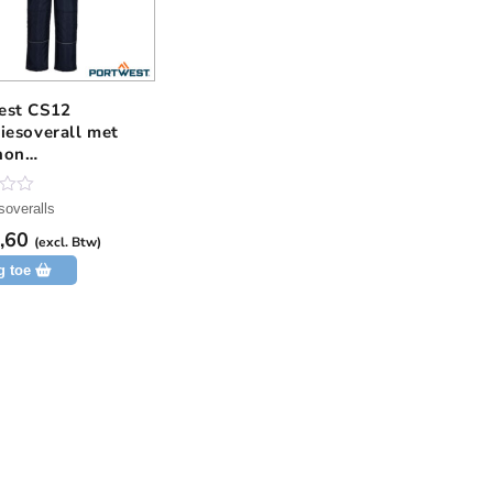
est CS12
iesoverall met
hon
bestendig
ter
soveralls
,60
(excl. Btw)
g toe