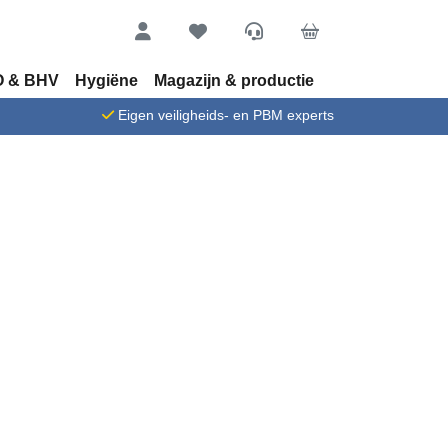
Account
Favorieten
Service
Cart
 & BHV
Hygiëne
Magazijn & productie
n
Eigen veiligheids- en PBM experts