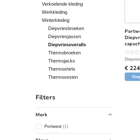
Verkoelende kleding
Werkkleding
Winterkleding
Diepvriesbroeken
Portw
D
Diepvriesjassen
Diepvr
i
capuc
Diepvriesoveralls
t
water
p
Thermobroeken
Polyes
r
N
Diepvrie
Thermojacks
o
o
€
224
g
Thermoshirts
d
g
Voe
Thermovesten
e
u
e
c
n
b
t
Filters
e
h
o
o
e
r
e
Merk
d
e
f
l
1
Portwest
1
t
i
p
n
m
g
r