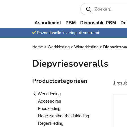
Ga verder naar content
P
r
o
d
u
Assortiment
PBM
Disposable PBM
De
c
t
Razendsnelle levering uit voorraad
e
n
z
Home
>
Werkkleding
>
Winterkleding
>
Diepvriesove
o
e
k
Diepvriesoveralls
e
n
Productcategorieën
1 resul
Werkkleding
Accessoires
Foodkleding
Hoge zichtbaarheidskleding
Regenkleding