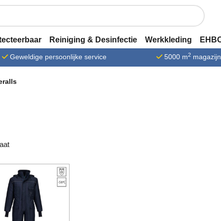
tecteerbaar
Reiniging & Desinfectie
Werkkleding
EHBO
2
Geweldige persoonlijke service
5000 m
magazij
ralls
taat