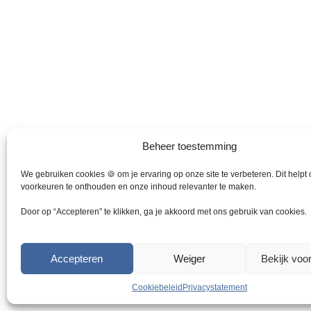
o
p
t
i
e
k
a
n
g
Beheer toestemming
e
k
We gebruiken cookies 🍪 om je ervaring op onze site te verbeteren. Dit helpt
o
voorkeuren te onthouden en onze inhoud relevanter te maken.
z
e
Door op “Accepteren” te klikken, ga je akkoord met ons gebruik van cookies.
n
w
o
Accepteren
Weiger
Bekijk voo
r
d
Cookiebeleid
Privacystatement
e