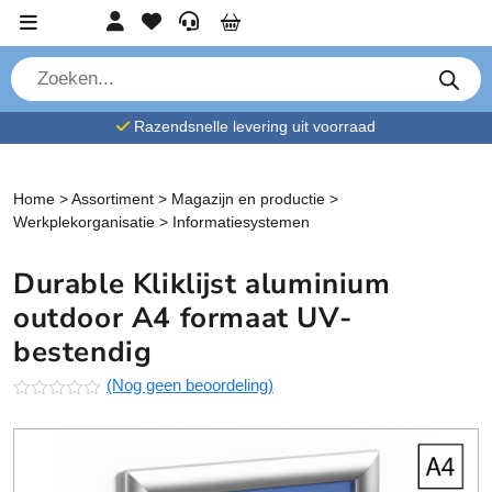
Ga verder naar content
Account
Favorieten
Service
Cart
P
r
o
d
Razendsnelle levering uit voorraad
u
c
t
e
n
Home
>
Assortiment
>
Magazijn en productie
>
z
Werkplekorganisatie
>
Informatiesystemen
o
e
k
Durable Kliklijst aluminium
e
n
outdoor A4 formaat UV-
bestendig
(Nog geen beoordeling)
N
o
g
g
e