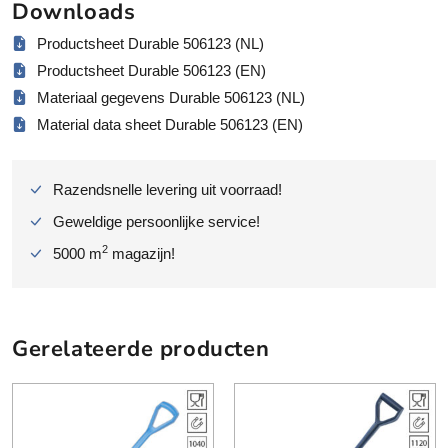
Downloads
f
o
Productsheet Durable 506123 (NL)
r
Productsheet Durable 506123 (EN)
m
a
Materiaal gegevens Durable 506123 (NL)
a
Material data sheet Durable 506123 (EN)
t
U
V
Razendsnelle levering uit voorraad!
-
Geweldige persoonlijke service!
b
e
2
5000 m
magazijn!
s
t
e
n
Gerelateerde producten
d
i
g
a
a