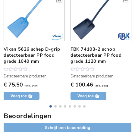
n
t
a
l
Vikan 5626 schep D-grip
FBK 74103-2 schop
D
detecteerbaar PP food
detecteerbaar PP food
i
grade 1040 mm
grade 1120 mm
t
p
r
N
N
Detecteerbare producten
Detecteerbare producten
o
o
o
€
75,50
€
100,46
g
g
(excl. Btw)
(excl. Btw)
d
g
g
e
e
u
Voeg toe
Voeg toe
e
e
c
n
n
b
b
t
e
e
Beoordelingen
h
o
o
o
o
e
r
r
Schrijf een beoordeling
e
d
d
e
e