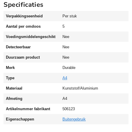
Specificaties
s
t
Verpakkingseenheid
Per stuk
a
l
Aantal per omdoos
5
u
m
Voedingsmiddelengeschikt
Nee
i
Detecteerbaar
Nee
n
i
Duurzaam product
Nee
u
Merk
Durable
m
o
Type
A4
u
t
Materiaal
Kunststof/Aluminium
d
Afmeting
A4
o
o
Artikelnummer fabrikant
506123
r
Eigenschappen
Buitengebruik
A
4