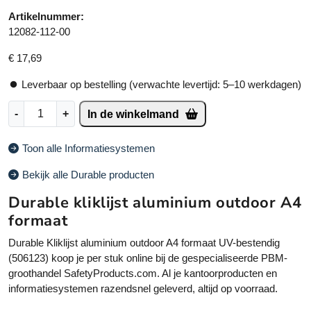
Artikelnummer:
12082-112-00
€
17,69
Leverbaar op bestelling (verwachte levertijd: 5–10 werkdagen)
D
A
-
+
In de winkelmand
u
lt
r
e
Toon alle Informatiesystemen
a
r
b
n
Bekijk alle Durable producten
l
a
Durable kliklijst aluminium outdoor A4
e
ti
K
v
formaat
l
e
Durable Kliklijst aluminium outdoor A4 formaat UV-bestendig
i
:
(506123) koop je per stuk online bij de gespecialiseerde PBM-
k
groothandel SafetyProducts.com. Al je kantoorproducten en
l
informatiesystemen razendsnel geleverd, altijd op voorraad.
i
j