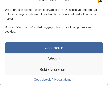
Beheer toestemming
e
z
We gebruiken cookies 🍪 om je ervaring op onze site te verbeteren. Dit
e
helpt ons om je voorkeuren te onthouden en onze inhoud relevanter te
maken.
o
p
Door op “Accepteren” te klikken, ga je akkoord met ons gebruik van
t
cookies.
i
e
k
Accepteren
a
n
Weiger
g
e
Bekijk voorkeuren
k
o
Cookiebeleid
Privacystatement
z
e
Razendsnelle levering
n
2
5000 m
magazijn
w
o
Geweldige persoonlijke service