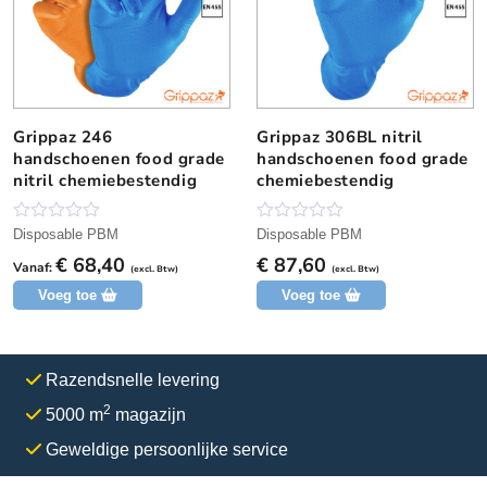
Grippaz 246
Grippaz 306BL nitril
D
D
handschoenen food grade
handschoenen food grade
i
i
nitril chemiebestendig
chemiebestendig
t
t
p
p
r
r
N
N
Disposable PBM
Disposable PBM
o
o
o
o
€
68,40
€
87,60
g
g
Vanaf:
(excl. Btw)
(excl. Btw)
d
d
g
g
Voeg toe
Voeg toe
e
e
u
u
e
e
c
c
n
n
b
b
t
t
e
e
h
h
Razendsnelle levering
o
o
o
o
e
e
2
r
r
5000 m
magazijn
e
e
d
d
e
e
f
f
Geweldige persoonlijke service
l
l
t
t
i
i