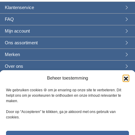
n
n
m
m
g
g
Klantenservice
e
e
e
e
FAQ
r
r
d
d
Mijn account
e
e
r
r
Ons assortiment
e
e
Merken
v
v
a
a
Over ons
r
r
i
i
Beheer toestemming
a
a
t
t
We gebruiken cookies 🍪 om je ervaring op onze site te verbeteren. Dit
i
i
helpt ons om je voorkeuren te onthouden en onze inhoud relevanter te
maken.
e
e
s
s
Door op “Accepteren” te klikken, ga je akkoord met ons gebruik van
.
.
cookies.
D
D
Wat wil je weten?
e
e
+31 314 757300 |
Contactformulier
z
z