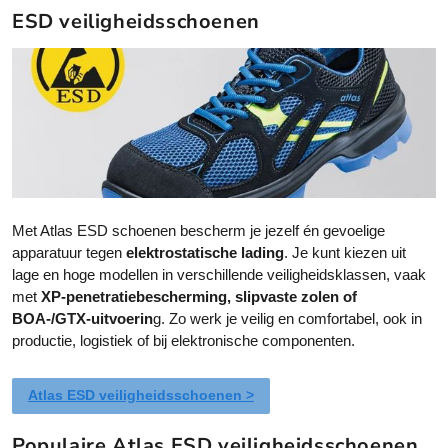
d
d
e
e
d
d
ESD veiligheidsschoenen
e
e
e
e
f
f
l
l
p
p
t
t
i
i
r
r
n
n
m
m
o
g
o
g
e
e
d
d
e
e
u
u
r
r
c
c
d
d
t
t
e
e
p
p
r
r
a
a
e
e
Met Atlas ESD schoenen bescherm je jezelf én gevoelige
g
g
v
v
apparatuur tegen
elektrostatische lading
. Je kunt kiezen uit
i
i
a
a
lage en hoge modellen in verschillende veiligheidsklassen, vaak
n
n
r
r
met
XP-penetratiebescherming, slipvaste zolen of
a
a
i
i
BOA-/GTX-uitvoerin
g. Zo werk je veilig en comfortabel, ook in
a
a
productie, logistiek of bij elektronische componenten.
t
t
i
i
Atlas ESD veiligheidsschoenen >
e
e
s
s
Populaire Atlas ESD veiligheidsschoenen