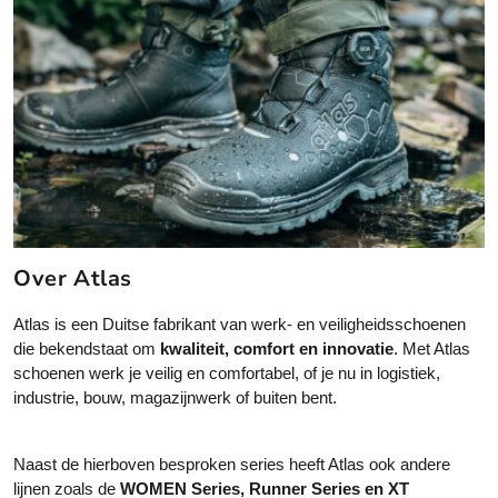
i
i
e
e
k
k
a
a
n
n
g
g
e
e
k
k
o
o
z
z
e
e
Over Atlas
n
n
w
w
Atlas is een Duitse fabrikant van werk- en veiligheidsschoenen
o
o
die bekendstaat om
kwaliteit, comfort en innovatie
. Met Atlas
r
r
schoenen werk je veilig en comfortabel, of je nu in logistiek,
d
d
industrie, bouw, magazijnwerk of buiten bent.
e
e
n
n
o
o
Naast de hierboven besproken series heeft Atlas ook andere
p
p
lijnen zoals de
WOMEN Series, Runner Series en XT