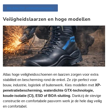
t
t
e
e
o
o
h
h
o
o
Alle Atlas ESD veiligheidsschoenen >
r
r
o
o
e
e
r
r
d
d
e
e
d
d
Veiligheidslaarzen en hoge modellen
e
e
e
e
f
f
l
l
n
n
t
t
i
i
o
o
n
n
m
m
p
g
p
g
e
e
d
d
e
e
e
e
r
r
p
p
d
d
r
r
e
e
o
o
r
r
d
d
e
e
u
u
v
v
Atlas hoge veiligheidsschoenen en laarzen zorgen voor extra
c
c
a
a
stabiliteit en bescherming rond de enkel. Ze zijn perfect voor
t
t
r
r
bouw, industrie, logistiek of buitenwerk. Kies modellen met
XP-
p
p
i
i
penetratiebescherming, waterdichte GTX-technologie,
a
a
a
a
koude-isolatie (CI), ESD of BOA-sluiting
. Dankzij de stevige
g
g
t
t
constructie en comfortabele pasvorm werk je de hele dag veilig
i
i
i
i
en comfortabel.