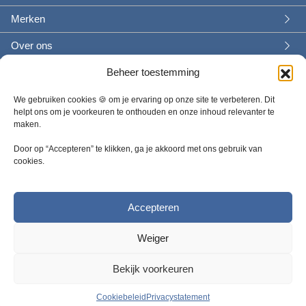
Merken
Over ons
Beheer toestemming
We gebruiken cookies 🍪 om je ervaring op onze site te verbeteren. Dit
helpt ons om je voorkeuren te onthouden en onze inhoud relevanter te
maken.
Door op “Accepteren” te klikken, ga je akkoord met ons gebruik van
cookies.
Wat wil je weten?
+31 314 757300 |
Contactformulier
Accepteren
Weiger
Bekijk voorkeuren
© 2025 - Safety Products BV |
Algemene voorwaarden
|
Privacy
|
Cookies
Cookiebeleid
Privacystatement