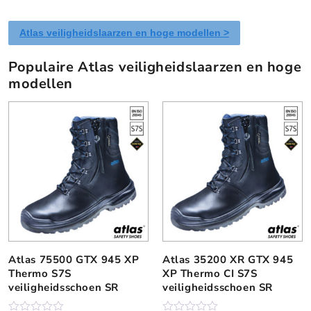
n
n
e
e
a
a
s
s
Atlas veiligheidslaarzen en hoge modellen >
.
.
D
D
Populaire Atlas veiligheidslaarzen en hoge
e
e
modellen
z
z
e
e
o
o
p
p
t
t
i
i
e
e
k
k
a
a
n
n
g
g
e
e
Atlas 75500 GTX 945 XP
Atlas 35200 XR GTX 945
D
D
k
k
Thermo S7S
XP Thermo CI S7S
i
i
o
o
veiligheidsschoen SR
veiligheidsschoen SR
t
t
z
z
p
p