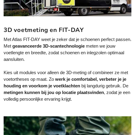
d
d
e
e
u
u
r
r
c
c
e
e
t
t
v
v
3D voetmeting en FIT-DAY
p
p
a
a
a
a
Met Atlas FIT-DAY weet je zeker dat je schoenen perfect passen.
r
r
g
g
Met
geavanceerde 3D-scantechnologie
meten we jouw
i
i
i
i
voetlengte en breedte, zodat schoenen en inlegzolen optimaal
a
a
n
n
aansluiten.
t
t
a
a
i
i
Kies uit modules voor alleen de 3D-meting of combineer ze met
e
e
voetortheses op maat. Zo
werk je comfortabel, verbeter je je
s
s
houding en voorkom je voetklachten
bij langdurig gebruik. De
.
.
metingen kunnen bij jou op locatie plaatsvinden
, zodat je een
D
D
volledig persoonlijke ervaring krijgt.
e
e
z
z
e
e
o
o
p
p
t
t