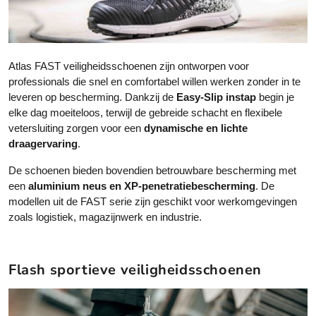
g
g
e
e
k
k
o
o
Atlas FAST veiligheidsschoenen zijn ontworpen voor
z
z
professionals die snel en comfortabel willen werken zonder in te
e
e
leveren op bescherming. Dankzij de
Easy-Slip instap
begin je
n
n
elke dag moeiteloos, terwijl de gebreide schacht en flexibele
w
w
vetersluiting zorgen voor een
dynamische en lichte
o
o
draagervaring
.
r
r
d
d
De schoenen bieden bovendien betrouwbare bescherming met
e
e
een
aluminium neus en XP-penetratiebescherming
. De
n
n
modellen uit de FAST serie zijn geschikt voor werkomgevingen
o
o
zoals logistiek, magazijnwerk en industrie.
p
p
d
d
e
e
Flash sportieve veiligheidsschoenen
p
p
r
r
o
o