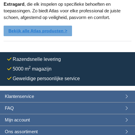
d
d
Extragard
, die elk inspelen op specifieke behoeften en
e
e
toepassingen. Zo biedt Atlas voor elke professional de juiste
p
p
schoen, afgestemd op veiligheid, pasvorm en comfort.
r
r
o
o
Bekijk alle Atlas producten >
d
d
u
u
c
c
t
t
Razendsnelle levering
p
p
a
a
2
5000 m
magazijn
g
g
Geweldige persoonlijke service
i
i
n
n
a
a
Klantenservice
FAQ
Mijn account
Ons assortiment