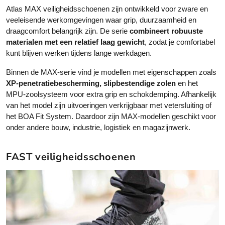
a
a
Atlas MAX veiligheidsschoenen zijn ontwikkeld voor zware en
r
r
veeleisende werkomgevingen waar grip, duurzaamheid en
i
i
draagcomfort belangrijk zijn. De serie
combineert robuuste
a
a
materialen met een relatief laag gewicht
, zodat je comfortabel
t
t
kunt blijven werken tijdens lange werkdagen.
i
i
e
e
Binnen de MAX-serie vind je modellen met eigenschappen zoals
s
s
XP-penetratiebescherming, slipbestendige zolen
en het
.
.
MPU-zoolsysteem voor extra grip en schokdemping. Afhankelijk
D
D
van het model zijn uitvoeringen verkrijgbaar met vetersluiting of
e
e
het BOA Fit System. Daardoor zijn MAX-modellen geschikt voor
z
z
onder andere bouw, industrie, logistiek en magazijnwerk.
e
e
o
o
FAST veiligheidsschoenen
p
p
t
t
i
i
e
e
k
k
a
a
n
n