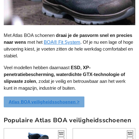
e
e
r
r
e
e
v
v
a
a
Met Atlas BOA schoenen
draai je de pasvorm snel en precies
r
r
naar wens
met het
BOA® Fit System
. Of je nu een lage of hoge
i
i
uitvoering kiest, je voeten zitten de hele werkdag comfortabel en
a
a
stabiel.
t
t
i
i
Veel modellen hebben daarnaast
ESD, XP-
e
e
penetratiebescherming, waterdichte GTX-technologie of
s
s
slipvaste zolen
, zodat je veilig en betrouwbaar aan het werk
.
.
kunt in magazijn, industrie of buiten.
D
D
e
e
Atlas BOA veiligheidsschoenen >
z
z
e
e
Populaire Atlas BOA veiligheidsschoenen
o
o
p
p
t
t