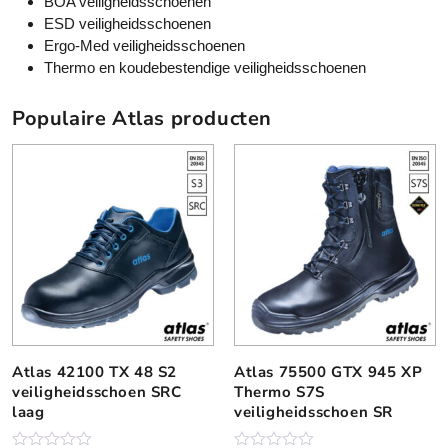
BOA veiligheidsschoenen
ESD veiligheidsschoenen
Ergo-Med veiligheidsschoenen
Thermo en koudebestendige veiligheidsschoenen
Populaire Atlas producten
Atlas 42100 TX 48 S2
Atlas 75500 GTX 945 XP
D
D
veiligheidsschoen SRC
Thermo S7S
i
i
laag
veiligheidsschoen SR
t
t
p
p