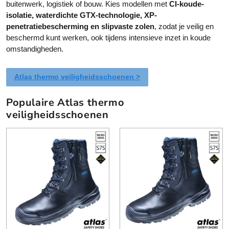
a
a
buitenwerk, logistiek of bouw. Kies modellen met
CI-koude-
g
g
r
r
isolatie, waterdichte GTX-technologie, XP-
i
i
i
i
penetratiebescherming en slipvaste zolen
, zodat je veilig en
n
n
a
a
beschermd kunt werken, ook tijdens intensieve inzet in koude
a
a
t
t
omstandigheden.
i
i
e
e
Atlas thermo veiligheidsschoenen >
s
s
.
.
Populaire Atlas thermo
D
D
veiligheidsschoenen
e
e
z
z
e
e
o
o
p
p
t
t
i
i
e
e
k
k
a
a
n
n