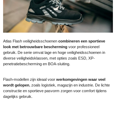
d
d
u
u
c
c
t
t
p
p
a
a
g
g
Atlas Flash veiligheidsschoenen
combineren een sportieve
i
i
look met betrouwbare bescherming
voor professioneel
n
n
gebruik. De serie omvat lage en hoge veiligheidsschoenen in
a
a
diverse veiligheidsklassen, met opties zoals ESD, XP-
penetratiebescherming en BOA-sluiting.
Flash-modellen zijn ideaal voor
werkomgevingen waar veel
wordt gelopen
, zoals logistiek, magazijn en industrie. De lichte
constructie en sportieve pasvorm zorgen voor comfort tijdens
dagelijks gebruik.