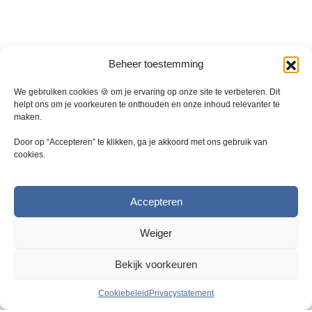
t
p
a
g
i
Beheer toestemming
n
We gebruiken cookies 🍪 om je ervaring op onze site te verbeteren. Dit
a
helpt ons om je voorkeuren te onthouden en onze inhoud relevanter te
maken.
Door op “Accepteren” te klikken, ga je akkoord met ons gebruik van
cookies.
Accepteren
Weiger
Bekijk voorkeuren
Cookiebeleid
Privacystatement