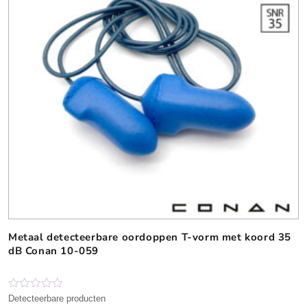
i
i
n
n
g
g
Metaal detecteerbare oordoppen T-vorm met koord 35
dB Conan 10-059
N
Detecteerbare producten