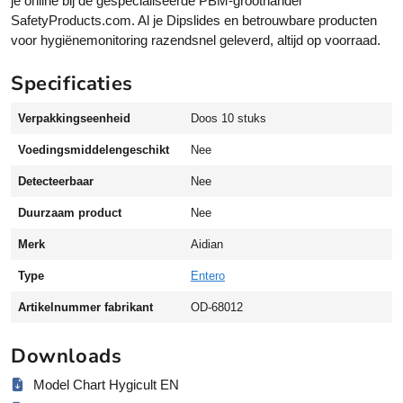
je online bij de gespecialiseerde PBM-groothandel
c
SafetyProducts.com. Al je Dipslides en betrouwbare producten
u
voor hygiënemonitoring razendsnel geleverd, altijd op voorraad.
l
t
Specificaties
E
d
Verpakkingseenheid
Doos 10 stuks
i
p
Voedingsmiddelengeschikt
Nee
s
l
Detecteerbaar
Nee
i
Duurzaam product
Nee
d
e
Merk
Aidian
c
Type
Entero
o
n
Artikelnummer fabrikant
OD-68012
t
a
Downloads
c
t
Model Chart Hygicult EN
t