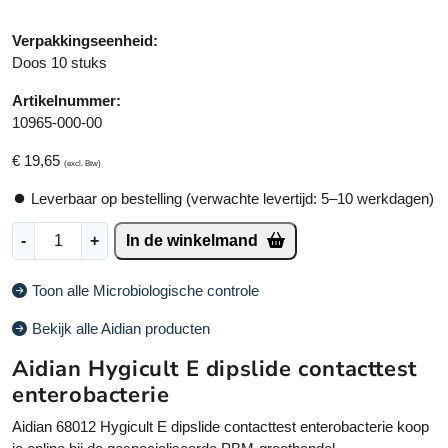
Verpakkingseenheid:
Doos 10 stuks
Artikelnummer:
10965-000-00
€
19,65
(excl. Btw)
Leverbaar op bestelling (verwachte levertijd: 5–10 werkdagen)
A
A
-
+
In de winkelmand
i
lt
d
e
Toon alle Microbiologische controle
i
r
a
n
Bekijk alle Aidian producten
n
a
Aidian Hygicult E dipslide contacttest
H
ti
y
v
enterobacterie
g
e
Aidian 68012 Hygicult E dipslide contacttest enterobacterie koop
i
: