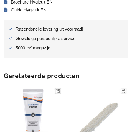
Brochure Hygicult EN
e
Guide Hygicult EN
s
t
e
Razendsnelle levering uit voorraad!
n
t
Geweldige persoonlijke service!
e
2
5000 m
magazijn!
r
o
b
a
Gerelateerde producten
c
t
e
r
i
e
a
a
n