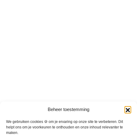
r
r
d
d
e
e
r
r
e
e
v
v
a
a
r
r
i
i
a
a
t
t
i
i
e
e
s
s
.
.
D
D
Beheer toestemming
e
e
z
z
We gebruiken cookies 🍪 om je ervaring op onze site te verbeteren. Dit
e
e
helpt ons om je voorkeuren te onthouden en onze inhoud relevanter te
maken.
o
o