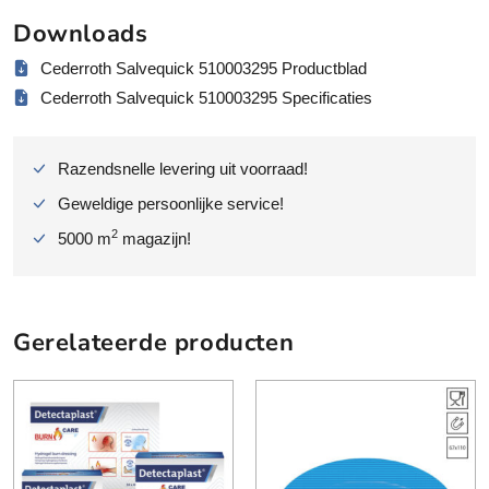
t
Downloads
o
m
Cederroth Salvequick 510003295 Productblad
a
Cederroth Salvequick 510003295 Specificaties
a
t
a
Razendsnelle levering uit voorraad!
a
Geweldige persoonlijke service!
n
t
2
5000 m
magazijn!
a
l
Gerelateerde producten