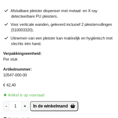
Afsluitbare pleister dispenser met metaal- en X-ray
detecteerbare PU pleisters.
Voor verticale wanden, geleverd inclusief 2 pleistervullingen
(510003320).
Uitnemen van een pleister kan makkelijk en hygiënisch met
slechts één hand.
Verpakkingseenheid:
Per stuk
Artikelnummer:
10547-000-00
€
42,40
Artikel is op voorraad
C
A
-
+
In de winkelmand
e
lt
d
e