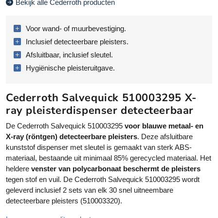
Bekijk alle Cederroth producten
e
r
r
n
r
a
Voor wand- of muurbevestiging.
o
ti
Inclusief detecteerbare pleisters.
t
v
Afsluitbaar, inclusief sleutel.
h
e
Hygiënische pleisteruitgave.
S
:
a
l
Cederroth Salvequick 510003295 X-
v
ray pleisterdispenser detecteerbaar
e
q
De Cederroth Salvequick 510003295
voor blauwe metaal- en
u
X-ray (röntgen) detecteerbare pleisters
. Deze afsluitbare
i
kunststof dispenser met sleutel is gemaakt van sterk ABS-
c
materiaal, bestaande uit minimaal 85% gerecycled materiaal. Het
k
heldere
venster van polycarbonaat beschermt de pleisters
X
tegen stof en vuil. De Cederroth Salvequick 510003295 wordt
-
geleverd inclusief 2 sets van elk 30 snel uitneembare
R
detecteerbare pleisters (510003320).
a