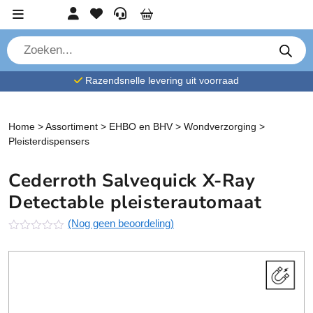
Ga verder naar content
Account
Favorieten
Service
Cart
P
r
o
d
Razendsnelle levering uit voorraad
u
c
t
e
n
Home
>
Assortiment
>
EHBO en BHV
>
Wondverzorging
>
z
Pleisterdispensers
o
e
k
Cederroth Salvequick X-Ray
e
n
Detectable pleisterautomaat
(Nog geen beoordeling)
N
o
g
g
e
e
n
b