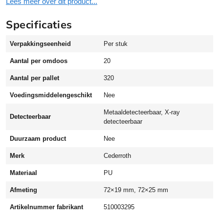
Lees meer over dit product...
y
D
Specificaties
e
t
Verpakkingseenheid
Per stuk
e
c
Aantal per omdoos
20
t
a
Aantal per pallet
320
b
Voedingsmiddelengeschikt
Nee
l
e
Metaaldetecteerbaar, X-ray
Detecteerbaar
p
detecteerbaar
l
Duurzaam product
Nee
e
i
Merk
Cederroth
s
Materiaal
PU
t
e
Afmeting
72×19 mm, 72×25 mm
r
a
Artikelnummer fabrikant
510003295
u