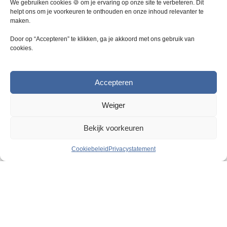
z
We gebruiken cookies 🍪 om je ervaring op onze site te verbeteren. Dit
e
helpt ons om je voorkeuren te onthouden en onze inhoud relevanter te
maken.
o
p
Door op “Accepteren” te klikken, ga je akkoord met ons gebruik van
t
cookies.
i
e
k
Accepteren
a
n
Weiger
g
e
Bekijk voorkeuren
k
o
Cookiebeleid
Privacystatement
z
e
Razendsnelle levering
n
2
5000 m
magazijn
w
o
Geweldige persoonlijke service
r
d