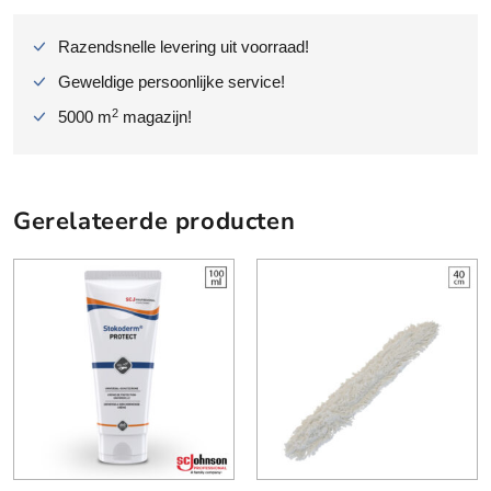
e
r
Razendsnelle levering uit voorraad!
5
l
Geweldige persoonlijke service!
i
2
5000 m
magazijn!
t
e
r
a
Gerelateerde producten
a
n
t
a
l