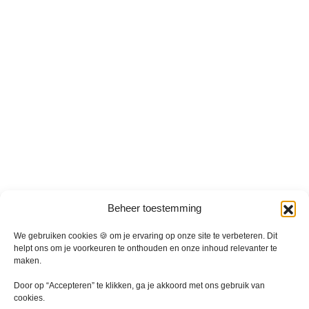
e
e
r
r
e
e
v
v
a
a
r
r
i
i
a
a
t
t
i
i
e
e
s
s
.
.
D
D
Beheer toestemming
e
e
z
z
We gebruiken cookies 🍪 om je ervaring op onze site te verbeteren. Dit
e
e
helpt ons om je voorkeuren te onthouden en onze inhoud relevanter te
maken.
o
o
p
p
Door op “Accepteren” te klikken, ga je akkoord met ons gebruik van
t
t
cookies.
i
i