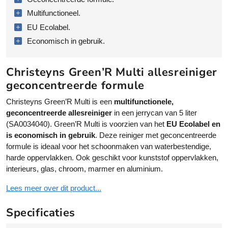
y
v
n
e
Multifunctioneel.
s
:
EU Ecolabel.
G
Economisch in gebruik.
r
e
e
Christeyns Green’R Multi allesreiniger
n
geconcentreerde formule
'
Christeyns Green’R Multi is een
multifunctionele,
R
geconcentreerde allesreiniger
in een jerrycan van 5 liter
M
(SA0034040). Green’R Multi is voorzien van het
EU Ecolabel en
u
is economisch in gebruik
. Deze reiniger met geconcentreerde
l
formule is ideaal voor het schoonmaken van waterbestendige,
t
harde oppervlakken. Ook geschikt voor kunststof oppervlakken,
i
interieurs, glas, chroom, marmer en aluminium.
g
e
Lees meer over dit product...
c
o
Specificaties
n
c