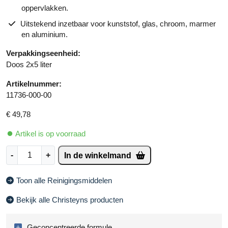
oppervlakken.
Uitstekend inzetbaar voor kunststof, glas, chroom, marmer
en aluminium.
Verpakkingseenheid:
Doos 2x5 liter
Artikelnummer:
11736-000-00
€
49,78
Artikel is op voorraad
C
A
-
+
In de winkelmand
h
lt
r
e
Toon alle Reinigingsmiddelen
i
r
s
n
Bekijk alle Christeyns producten
t
a
e
ti
Geconcentreerde formule.