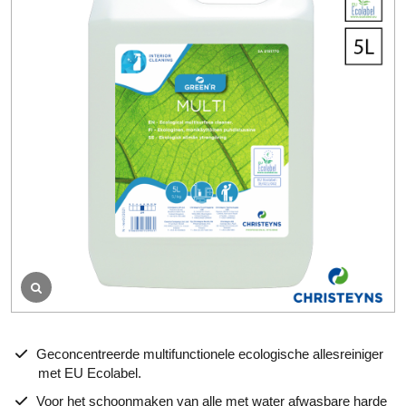
b
e
o
o
r
d
e
l
i
n
g
Geconcentreerde multifunctionele ecologische allesreiniger
met EU Ecolabel.
Voor het schoonmaken van alle met water afwasbare harde