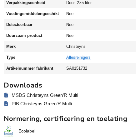
Verpakkingseenheid
Doos 2×5 liter
e
n
Voedingsmiddelengeschikt
Nee
t
Detecteerbaar
Nee
r
e
Duurzaam product
Nee
e
r
Merk
Christeyns
d
Type
Allesreinigers
e
a
Artikelnummer fabrikant
SA0151732
l
l
Downloads
e
s
MSDS Christeyns Green’R Multi
r
PIB Christeyns Green’R Multi
e
i
Normering, certificering en toelating
n
i
Ecolabel
g