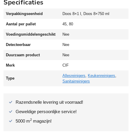
Specificaties
r
o
Verpakkingseenheid
Doos 8×1 l, Doos 8×750 ml
e
n
Aantal per pallet
45, 80
s
c
Voedingsmiddelengeschikt
Nee
h
Detecteerbaar
Nee
u
u
Duurzaam product
Nee
r
Merk
CIF
m
i
Allesreinigers
,
Keukenreinigers
,
Type
d
Sanitairreinigers
d
e
l
Razendsnelle levering uit voorraad!
8
x
Geweldige persoonlijke service!
7
2
5000 m
magazijn!
5
0