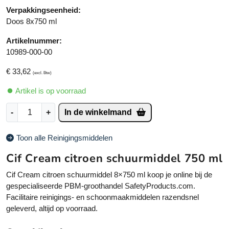
Verpakkingseenheid:
Doos 8x750 ml
Artikelnummer:
10989-000-00
€
33,62
(excl. Btw)
Artikel is op voorraad
C
A
-
+
In de winkelmand
i
lt
f
e
Toon alle Reinigingsmiddelen
C
r
r
n
Cif Cream citroen schuurmiddel 750 ml
e
a
Cif Cream citroen schuurmiddel 8×750 ml koop je online bij de
a
ti
gespecialiseerde PBM-groothandel SafetyProducts.com.
m
v
Facilitaire reinigings- en schoonmaakmiddelen razendsnel
c
e
geleverd, altijd op voorraad.
i
:
t