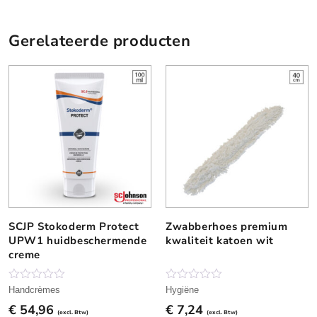
m
l
Gerelateerde producten
a
a
n
t
a
l
SCJP Stokoderm Protect
Zwabberhoes premium
D
D
UPW1 huidbeschermende
kwaliteit katoen wit
i
i
creme
t
t
p
p
r
r
N
N
Handcrèmes
Hygiëne
o
o
o
o
€
54,96
€
7,24
g
g
(excl. Btw)
(excl. Btw)