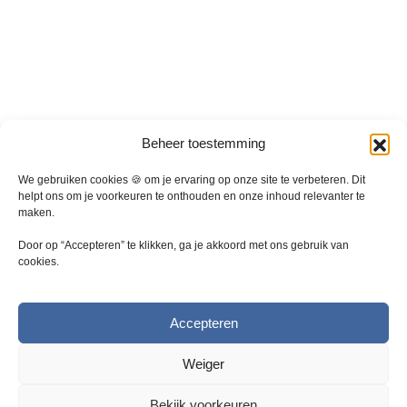
a
a
t
t
i
i
e
e
s
s
.
.
D
D
Beheer toestemming
e
e
z
z
We gebruiken cookies 🍪 om je ervaring op onze site te verbeteren. Dit
e
e
helpt ons om je voorkeuren te onthouden en onze inhoud relevanter te
maken.
o
o
p
p
Door op “Accepteren” te klikken, ga je akkoord met ons gebruik van
t
t
cookies.
i
i
e
e
k
k
Accepteren
a
a
n
n
Weiger
g
g
e
e
Bekijk voorkeuren