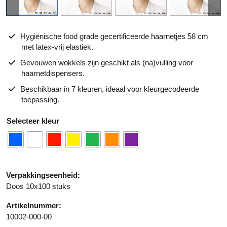
Hygiënische food grade gecertificeerde haarnetjes 58 cm
met latex-vrij elastiek.
Gevouwen wokkels zijn geschikt als (na)vulling voor
haarnetdispensers.
Beschikbaar in 7 kleuren, ideaal voor kleurgecodeerde
toepassing.
A
kleur
lt
e
r
n
a
Verpakkingseenheid:
ti
Doos 10x100 stuks
v
Artikelnummer:
e
10002-000-00
: