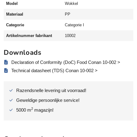
Model
Wokkel
n
p
Materiaal
PP
o
l
Categorie
Categorie I
y
Artikelnummer fabrikant
10002
p
r
Downloads
o
p
Declaration of Conformity (DoC) Food Conan 10-002 >
y
Technical datasheet (TDS) Conan 10-002 >
l
e
e
Razendsnelle levering uit voorraad!
n
a
Geweldige persoonlijke service!
a
2
5000 m
magazijn!
n
t
a
l