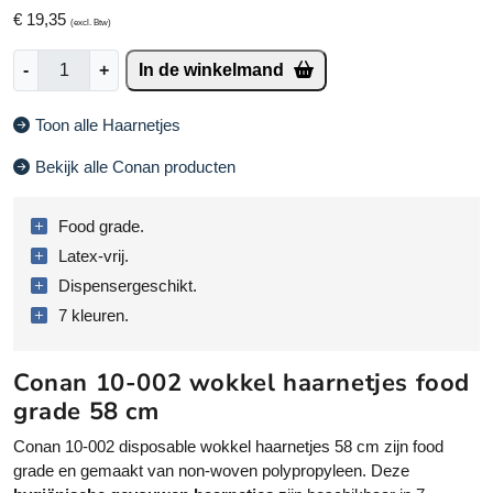
€
19,35
(excl. Btw)
C
-
+
In de winkelmand
o
n
Toon alle Haarnetjes
a
n
Bekijk alle Conan producten
1
0
Food grade.
-
0
Latex-vrij.
0
Dispensergeschikt.
2
7 kleuren.
h
a
a
Conan 10-002 wokkel haarnetjes food
r
grade 58 cm
n
Conan 10-002 disposable wokkel haarnetjes 58 cm zijn food
e
grade en gemaakt van non-woven polypropyleen. Deze
t