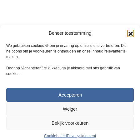
i
i
e
e
s
s
.
.
D
D
Beheer toestemming
e
e
z
z
We gebruiken cookies 🍪 om je ervaring op onze site te verbeteren. Dit
e
e
helpt ons om je voorkeuren te onthouden en onze inhoud relevanter te
maken.
o
o
p
p
Door op “Accepteren” te klikken, ga je akkoord met ons gebruik van
t
t
cookies.
i
i
e
e
k
k
Accepteren
a
a
n
n
Weiger
g
g
e
e
Bekijk voorkeuren
k
k
o
o
Cookiebeleid
Privacystatement