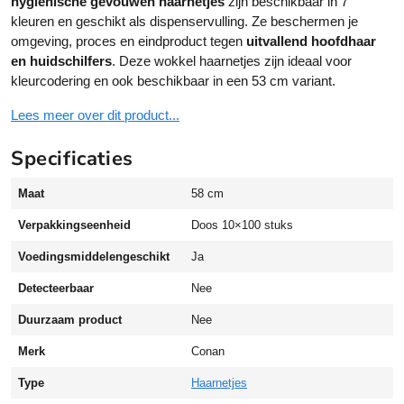
hygiënische gevouwen haarnetjes
zijn beschikbaar in 7
j
kleuren en geschikt als dispenservulling. Ze beschermen je
e
omgeving, proces en eindproduct tegen
uitvallend hoofdhaar
s
en huidschilfers
. Deze wokkel haarnetjes zijn ideaal voor
5
kleurcodering en ook beschikbaar in een 53 cm variant.
8
c
Lees meer over dit product...
m
w
Specificaties
o
k
Maat
58 cm
k
e
Verpakkingseenheid
Doos 10×100 stuks
l
Voedingsmiddelengeschikt
Ja
n
o
Detecteerbaar
Nee
n
-
Duurzaam product
Nee
w
Merk
Conan
o
v
Type
Haarnetjes
e