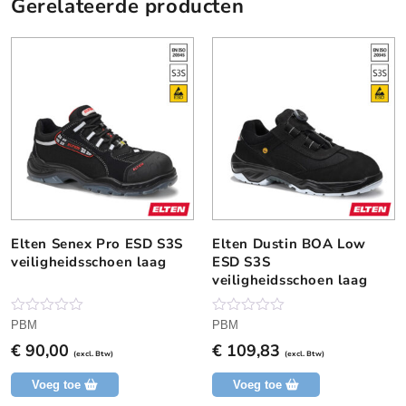
Gerelateerde producten
Elten Senex Pro ESD S3S
Elten Dustin BOA Low
D
D
veiligheidsschoen laag
ESD S3S
i
i
veiligheidsschoen laag
t
t
p
p
r
r
N
N
PBM
PBM
o
o
o
o
€
90,00
€
109,83
g
g
(excl. Btw)
(excl. Btw)
d
d
g
g
e
e
u
u
Voeg toe
Voeg toe
e
e
c
c
n
n