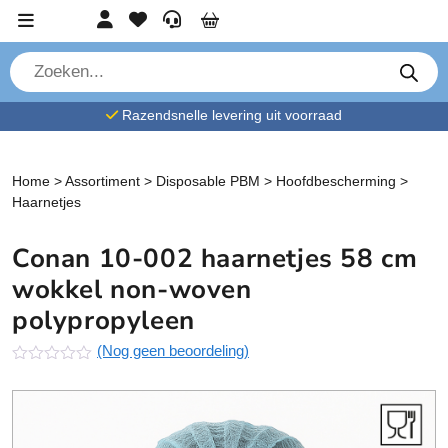
Ga verder naar content
Account
Favorieten
Service
Cart
P
r
o
d
Razendsnelle levering uit voorraad
u
c
t
e
n
Home
>
Assortiment
>
Disposable PBM
>
Hoofdbescherming
>
z
Haarnetjes
o
e
k
Conan 10-002 haarnetjes 58 cm
e
n
wokkel non-woven
polypropyleen
(Nog geen beoordeling)
N
o
g
g
e