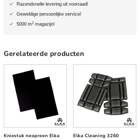
e
Razendsnelle levering uit voorraad!
n
Geweldige persoonlijke service!
h
e
2
5000 m
magazijn!
r
e
n
a
Gerelateerde producten
a
n
t
a
l
Kniestuk neopreen Elka
Elka Cleaning 3260