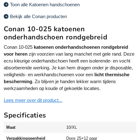
e
Toon alle Katoenen handschoenen
a
r
n
n
Bekijk alle Conan producten
1
a
Conan 10-025 katoenen
0
ti
-
v
onderhandschoen rondgebreid
0
e
Conan 10-025
katoenen onderhandschoenen rondgebreid
2
:
voor heren
zijn voorzien van lang manchet met gele rand. Deze
5
ecru kleurige onderhandschoen heeft een isolerende- en vocht
o
absorberende werking. Je kan hem dragen onder je disposable,
n
veiligheids- en werkhandschoenen voor een
licht thermische
d
bescherming
. Zo blijven je handen lekker warm tijdens
e
werkzaamheden op koude of gekoelde locaties.
r
h
Lees meer over dit product...
a
n
Specificaties
d
s
Maat
10/XL
c
h
Verpakkingseenheid
Doos 25×12 paar