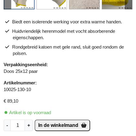
Biedt een isolerende werking voor extra warme handen.
Huidvriendelijk herenmodel met vocht absorberende
eigenschappen.
Rondgebreid katoen met gele rand, sluit goed rondom de
polsen.
Verpakkingseenheid:
Doos 25x12 paar
Artikelnummer:
10025-130-10
€
89,10
Artikel is op voorraad
C
A
-
+
In de winkelmand
o
lt
n