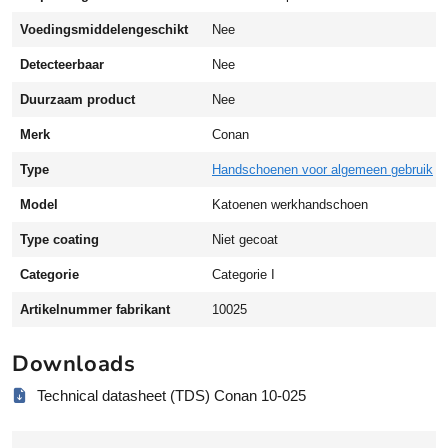
o
Voedingsmiddelengeschikt
Nee
e
n
Detecteerbaar
Nee
e
Duurzaam product
Nee
n
r
Merk
Conan
o
n
Type
Handschoenen voor algemeen gebruik
d
Model
Katoenen werkhandschoen
g
e
Type coating
Niet gecoat
b
Categorie
Categorie I
r
e
Artikelnummer fabrikant
10025
i
d
Downloads
k
a
Technical datasheet (TDS) Conan 10-025
t
o