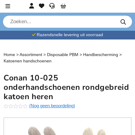
Ga verder naar content
Account
Favorieten
Service
Cart
P
r
o
d
Razendsnelle levering uit voorraad
u
c
t
e
n
Home
>
Assortiment
>
Disposable PBM
>
Handbescherming
>
z
Katoenen handschoenen
o
e
k
Conan 10-025
e
n
onderhandschoenen rondgebreid
katoen heren
(Nog geen beoordeling)
N
o
g
g
e