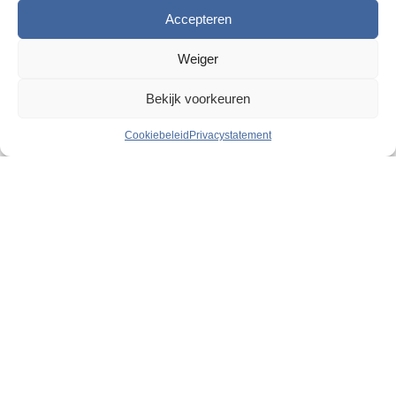
Accepteren
Weiger
Bekijk voorkeuren
Cookiebeleid
Privacystatement
Razendsnelle levering
2
5000 m
magazijn
Geweldige persoonlijke service
Klantenservice
FAQ
Mijn account
Ons assortiment