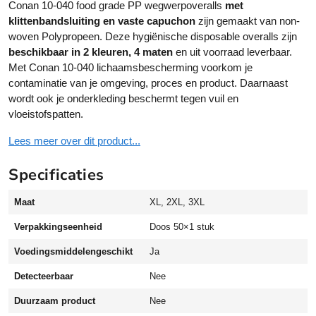
Conan 10-040 food grade PP wegwerpoveralls
met
r
klittenbandsluiting en vaste capuchon
zijn gemaakt van non-
p
woven Polypropeen. Deze hygiënische disposable overalls zijn
o
beschikbaar in 2 kleuren, 4 maten
en uit voorraad leverbaar.
v
Met Conan 10-040 lichaamsbescherming voorkom je
e
contaminatie van je omgeving, proces en product. Daarnaast
r
wordt ook je onderkleding beschermt tegen vuil en
a
vloeistofspatten.
l
l
Lees meer over dit product...
s
P
Specificaties
P
m
Maat
XL, 2XL, 3XL
e
t
Verpakkingseenheid
Doos 50×1 stuk
k
Voedingsmiddelengeschikt
Ja
l
i
Detecteerbaar
Nee
t
t
Duurzaam product
Nee