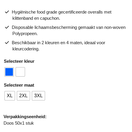
Hygiënische food grade gecertificeerde overalls met
klittenband en capuchon.
Disposable lichaamsbescherming gemaakt van non-woven
Polypropeen.
Beschikbaar in 2 kleuren en 4 maten, ideaal voor
kleurcodering.
A
kleur
lt
e
r
maat
n
a
XL
2XL
3XL
ti
v
e
Verpakkingseenheid:
:
Doos 50x1 stuk