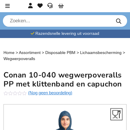
Ga verder naar content
Account
Favorieten
Service
Cart
P
r
o
d
Razendsnelle levering uit voorraad
u
c
t
e
n
Home
>
Assortiment
>
Disposable PBM
>
Lichaamsbescherming
>
z
Wegwerpoveralls
o
e
k
Conan 10-040 wegwerpoveralls
e
n
PP met klittenband en capuchon
(Nog geen beoordeling)
N
o
g
g
e
e
n
b