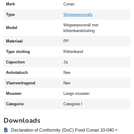
e
Merk
Conan
n
b
Type
Wegwerpoveralls
a
Wegwerpoverall met
n
Model
klittenbandsluiting
d
e
Materiaal
PP
n
Type sluiting
Klittenband
c
a
Capuchon
Ja
p
u
Antistatisch
Nee
c
Vlamvertragend
Nee
h
o
Mouwen
Lange mouwen
n
Categorie
Categorie I
a
a
Downloads
n
t
Declaration of Conformity (DoC) Food Conan 10-040 >
a