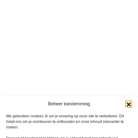
d
d
e
e
r
r
e
e
v
v
a
a
r
r
i
i
a
a
t
t
i
i
e
e
s
s
.
.
D
D
Beheer toestemming
e
e
z
z
We gebruiken cookies 🍪 om je ervaring op onze site te verbeteren. Dit
e
e
helpt ons om je voorkeuren te onthouden en onze inhoud relevanter te
maken.
o
o
p
p