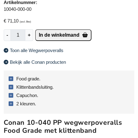
Artikelnummer:
10040-000-00
€
71,10
(excl. Btw)
C
-
+
In de winkelmand
o
n
Toon alle Wegwerpoveralls
a
n
Bekijk alle Conan producten
1
0
Food grade.
-
0
Klittenbandsluiting.
4
Capuchon.
0
2 kleuren.
w
e
g
Conan 10-040 PP wegwerpoveralls
w
Food Grade met klittenband
e