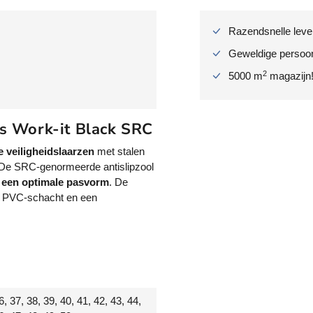
p
W
Razendsnelle lever
o
r
Geweldige persoonl
k
2
5000 m
magazijn
-
i
t
 Work-it Black SRC
B
l
e veiligheidslaarzen
met stalen
a
 De SRC-genormeerde antislipzool
c
r een optimale pasvorm
. De
k
e PVC-schacht en een
S
5
v
e
i
l
i
6, 37, 38, 39, 40, 41, 42, 43, 44,
g