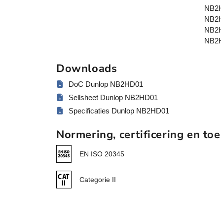
NB2H
NB2H
NB2H
NB2
Downloads
DoC Dunlop NB2HD01
Sellsheet Dunlop NB2HD01
Specificaties Dunlop NB2HD01
Normering, certificering en toe
EN ISO 20345
Categorie II