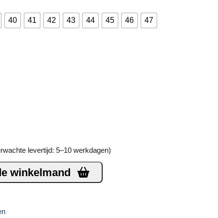
40
41
42
43
44
45
46
47
erwachte levertijd: 5–10 werkdagen)
de winkelmand
en