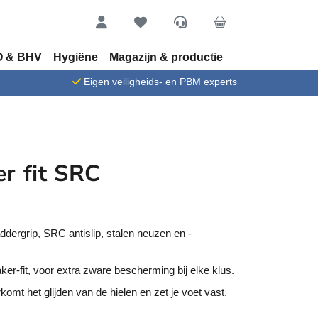
Account
Favorieten
Service
Cart
 & BHV
Hygiëne
Magazijn & productie
n
Eigen veiligheids- en PBM experts
r fit SRC
addergrip, SRC antislip, stalen neuzen en -
ker-fit, voor extra zware bescherming bij elke klus.
mt het glijden van de hielen en zet je voet vast.