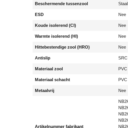
Beschermende tussenzool
Staal
ESD
Nee
Koude isolerend (CI)
Nee
Warmte isolerend (HI)
Nee
Hittebestendige zool (HRO)
Nee
Antislip
SRC
Materiaal zool
PVC
Materiaal schacht
PVC
Metaalvrij
Nee
NB2H
NB2H
NB2H
NB2H
Artikelnummer fabrikant
NB2H