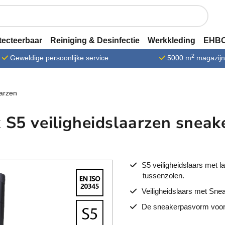
tecteerbaar
Reiniging & Desinfectie
Werkkleding
EHBO
2
Geweldige persoonlijke service
5000 m
magazij
arzen
 S5 veiligheidslaarzen sneake
S5 veiligheidslaars met l
tussenzolen.
Veiligheidslaars met Snea
De sneakerpasvorm voorko