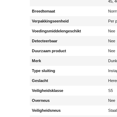
45, 4
Breedtemaat
Norm
Verpakkingseenheid
Per 
Voedingsmiddelengeschikt
Nee
Detecteerbaar
Nee
Duurzaam product
Nee
Merk
Dunl
Type sluiting
Insta
Geslacht
Here
Veiligheidsklasse
S5
Overneus
Nee
Veiligheidsneus
Staal