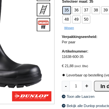
A
maat
: 35
lt
35
36
37
38
39
e
r
48
49
50
n
a
Wissen
ti
Verpakkingseenheid:
v
Per paar
e
:
Artikelnummer:
11638-600-35
€
21,88
(excl. Btw)
Leverbaar op bestelling (v
D
-
+
In 
u
n
Toon alle Laarzen
l
o
Bekijk alle Dunlop product