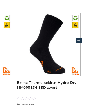
Emma Thermo sokken Hydro Dry
Bata rPET r
D
MM000134 ESD zwart
gerecycled 
i
cm
t
p
r
N
N
Accessoires
Accessoires
o
o