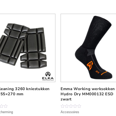
leaning 3260 kniestukken
Emma Working werksokken
D
155×270 mm
Hydro Dry MM000132 ESD
i
zwart
t
p
r
N
cherming
Accessoires
o