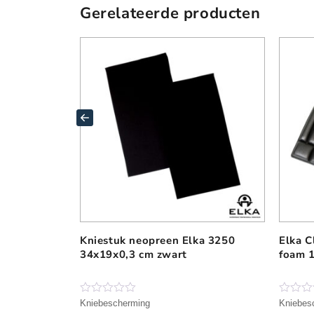
Gerelateerde producten
Kniestuk neopreen Elka 3250
Elka C
34x19x0,3 cm zwart
foam 
N
N
Kniebescherming
Kniebes
o
o