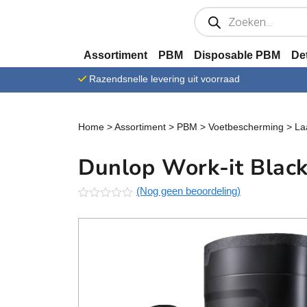
Ga verder naar content
P
r
o
d
u
Assortiment
PBM
Disposable PBM
De
c
t
Razendsnelle levering uit voorraad
e
n
z
o
e
Home
>
Assortiment
>
PBM
>
Voetbescherming
>
La
k
e
n
Dunlop Work-it Black
(Nog geen beoordeling)
N
o
g
g
e
e
n
b
e
o