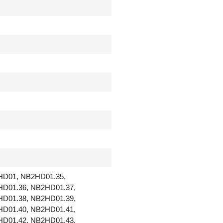
i
t
S
R
C
a
a
n
t
a
l
D01, NB2HD01.35,
D01.36, NB2HD01.37,
D01.38, NB2HD01.39,
D01.40, NB2HD01.41,
D01.42, NB2HD01.43,