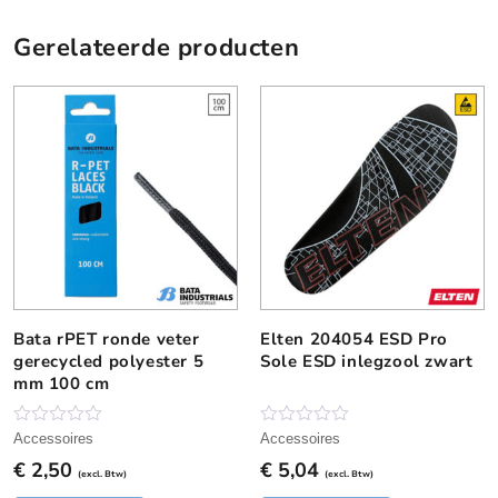
n
t
Gerelateerde producten
i
s
l
i
p
z
o
o
l
a
a
n
Bata rPET ronde veter
Elten 204054 ESD Pro
D
t
gerecycled polyester 5
Sole ESD inlegzool zwart
i
a
mm 100 cm
t
l
p
r
N
N
Accessoires
Accessoires
o
o
o
€
2,50
€
5,04
g
g
(excl. Btw)
(excl. Btw)
d
g
g