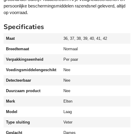
X
persoonlijke beschermingsmiddelen razendsnel geleverd, altijd
T
op voorraad.
L
B
Specificaties
l
a
Maat
36, 37, 38, 39, 40, 41, 42
c
k
Breedtemaat
Normaal
L
o
Verpakkingseenheid
Per paar
w
Voedingsmiddelengeschikt
Nee
E
S
Detecteerbaar
Nee
D
Duurzaam product
Nee
S
3
Merk
Elten
S
v
Model
Laag
e
Type sluiting
Veter
i
l
Geslacht
Dames