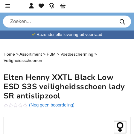
Ga verder naar content
Account
Favorieten
Service
Cart
P
r
o
d
Razendsnelle levering uit voorraad
u
c
t
e
n
Home
>
Assortiment
>
PBM
>
Voetbescherming
>
z
Veiligheidsschoenen
o
e
k
Elten Henny XXTL Black Low
e
n
ESD S3S veiligheidsschoen lady
SR antislipzool
(Nog geen beoordeling)
N
o
g
g
e