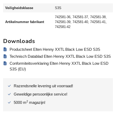
i
Veiligheidsklasse
S3S
g
h
742581-36, 742581-37, 742581-38,
e
Artikelnummer fabrikant
742581-39, 742581-40, 742581-41,
i
742581-42
d
s
Downloads
s
Productsheet Elten Henny XXTL Black Low ESD S3S
c
h
Technisch Datablad Elten Henny XXTL Black Low ESD S3S
o
Conformiteitsverklaring Elten Henny XXTL Black Low ESD
e
S3S (EU)
n
l
a
Razendsnelle levering uit voorraad!
d
Geweldige persoonlijke service!
y
S
2
5000 m
magazijn!
R
a