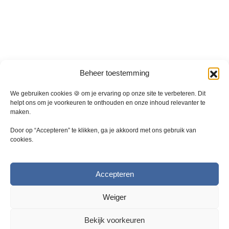
a
t
i
e
s
.
D
Beheer toestemming
e
z
We gebruiken cookies 🍪 om je ervaring op onze site te verbeteren. Dit
e
helpt ons om je voorkeuren te onthouden en onze inhoud relevanter te
maken.
o
p
Door op “Accepteren” te klikken, ga je akkoord met ons gebruik van
t
cookies.
i
e
k
Accepteren
a
n
Weiger
g
e
Bekijk voorkeuren
k