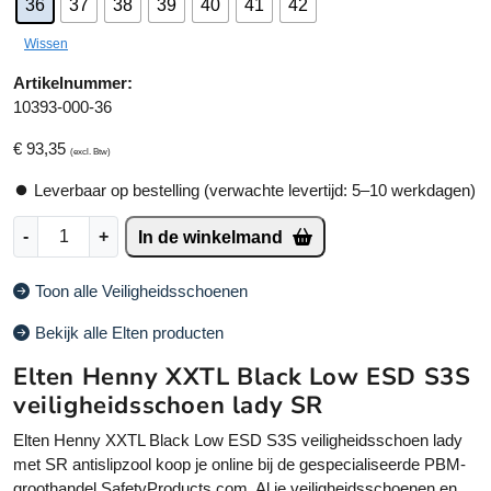
36
37
38
39
40
41
42
e
r
Wissen
n
a
Artikelnummer:
ti
10393-000-36
v
€
93,35
e
(excl. Btw)
:
Leverbaar op bestelling (verwachte levertijd: 5–10 werkdagen)
E
-
+
In de winkelmand
l
t
Toon alle Veiligheidsschoenen
e
n
Bekijk alle Elten producten
H
Elten Henny XXTL Black Low ESD S3S
e
n
veiligheidsschoen lady SR
n
Elten Henny XXTL Black Low ESD S3S veiligheidsschoen lady
y
met SR antislipzool koop je online bij de gespecialiseerde PBM-
X
groothandel SafetyProducts.com. Al je veiligheidsschoenen en