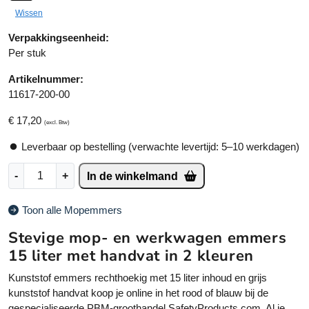
r
Wissen
n
a
Verpakkingseenheid:
ti
Per stuk
v
Artikelnummer:
e
11617-200-00
:
€
17,20
(excl. Btw)
Leverbaar op bestelling (verwachte levertijd: 5–10 werkdagen)
E
-
+
In de winkelmand
m
m
Toon alle Mopemmers
e
r
Stevige mop- en werkwagen emmers
s
15 liter met handvat in 2 kleuren
v
o
Kunststof emmers rechthoekig met 15 liter inhoud en grijs
o
kunststof handvat koop je online in het rood of blauw bij de
r
gespecialiseerde PBM-groothandel SafetyProducts.com. Al je