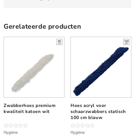
t
e
r
k
Gerelateerde producten
u
n
s
t
s
t
o
f
m
e
t
h
Zwabberhoes premium
Hoes acryl voor
D
a
kwaliteit katoen wit
schaarzwabbers statisch
i
n
100 cm blauw
t
d
p
v
r
N
N
Hygiëne
Hygiëne