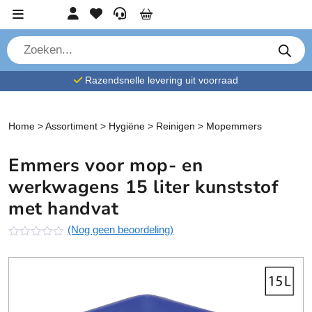
Ga verder naar content
Account
Favorieten
Service
Cart
P
r
o
d
Razendsnelle levering uit voorraad
u
c
t
e
n
Home
>
Assortiment
>
Hygiëne
>
Reinigen
>
Mopemmers
z
o
e
Emmers voor mop- en
k
e
werkwagens 15 liter kunststof
n
met handvat
(Nog geen beoordeling)
N
o
g
g
e
e
n