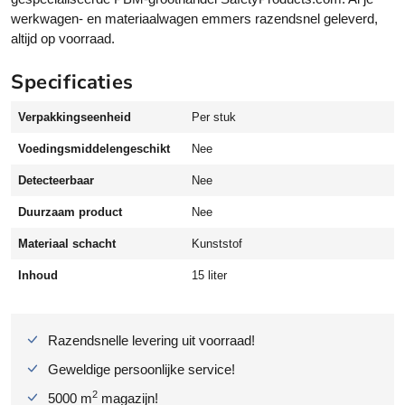
m
werkwagen- en materiaalwagen emmers razendsnel geleverd,
o
altijd op voorraad.
p
-
Specificaties
e
n
Verpakkingseenheid
Per stuk
w
Voedingsmiddelengeschikt
Nee
e
r
Detecteerbaar
Nee
k
Duurzaam product
Nee
w
a
Materiaal schacht
Kunststof
g
e
Inhoud
15 liter
n
s
1
Razendsnelle levering uit voorraad!
5
Geweldige persoonlijke service!
l
i
2
5000 m
magazijn!