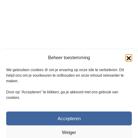
r
i
a
t
i
e
s
.
D
Beheer toestemming
e
z
We gebruiken cookies 🍪 om je ervaring op onze site te verbeteren. Dit
e
helpt ons om je voorkeuren te onthouden en onze inhoud relevanter te
maken.
o
p
Door op “Accepteren” te klikken, ga je akkoord met ons gebruik van
t
cookies.
i
e
k
Accepteren
a
n
Weiger
g