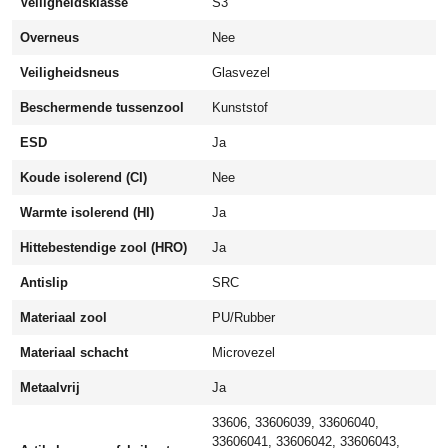
Veiligheidsklasse
S3
m
Overneus
Nee
e
t
Veiligheidsneus
Glasvezel
B
Beschermende tussenzool
Kunststof
O
A
ESD
Ja
z
w
Koude isolerend (CI)
Nee
a
Warmte isolerend (HI)
Ja
r
t
Hittebestendige zool (HRO)
Ja
a
Antislip
SRC
a
n
Materiaal zool
PU/Rubber
t
a
Materiaal schacht
Microvezel
l
Metaalvrij
Ja
33606, 33606039, 33606040,
33606041, 33606042, 33606043,