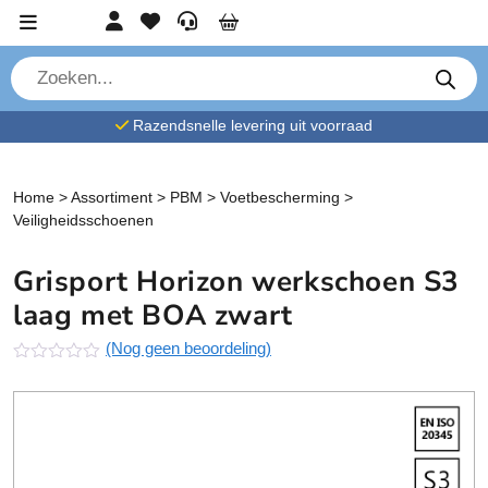
Ga verder naar content
Account
Favorieten
Service
Cart
P
r
o
d
Razendsnelle levering uit voorraad
u
c
t
e
n
Home
>
Assortiment
>
PBM
>
Voetbescherming
>
z
Veiligheidsschoenen
o
e
k
Grisport Horizon werkschoen S3
e
n
laag met BOA zwart
(Nog geen beoordeling)
N
o
g
g
e
e
n
b