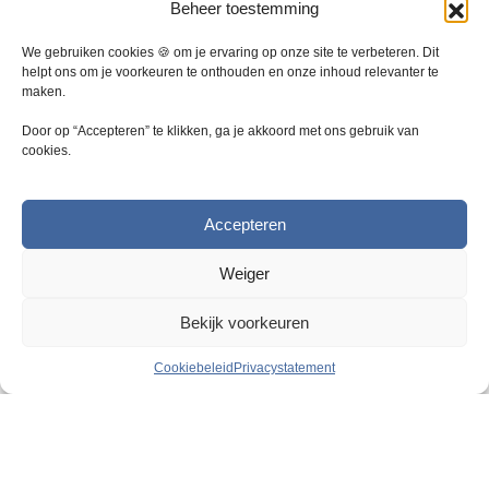
D
D
Beheer toestemming
e
e
z
z
We gebruiken cookies 🍪 om je ervaring op onze site te verbeteren. Dit
e
e
helpt ons om je voorkeuren te onthouden en onze inhoud relevanter te
maken.
o
o
p
p
Door op “Accepteren” te klikken, ga je akkoord met ons gebruik van
t
t
cookies.
i
i
e
e
k
k
Accepteren
a
a
n
n
Weiger
g
g
e
e
Bekijk voorkeuren
k
k
o
o
Cookiebeleid
Privacystatement
z
z
e
e
Razendsnelle levering
n
n
2
5000 m
magazijn
w
w
o
o