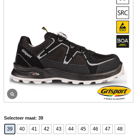
e
o
o
r
d
e
l
i
n
g
A
maat
: 39
lt
39
40
41
42
43
44
45
46
47
48
e
r