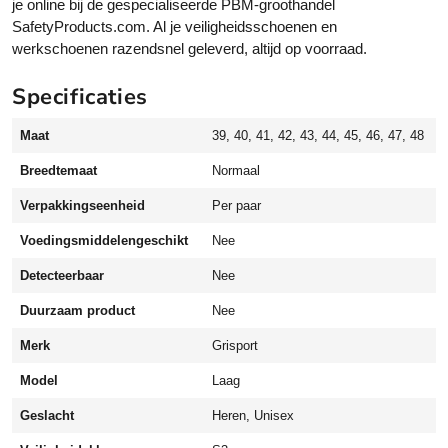
je online bij de gespecialiseerde PBM-groothandel
r
SafetyProducts.com. Al je veiligheidsschoenen en
i
werkschoenen razendsnel geleverd, altijd op voorraad.
z
o
Specificaties
n
w
Maat
39, 40, 41, 42, 43, 44, 45, 46, 47, 48
e
r
Breedtemaat
Normaal
k
s
Verpakkingseenheid
Per paar
c
Voedingsmiddelengeschikt
Nee
h
o
Detecteerbaar
Nee
e
Duurzaam product
Nee
n
S
Merk
Grisport
3
l
Model
Laag
a
Geslacht
Heren, Unisex
a
g