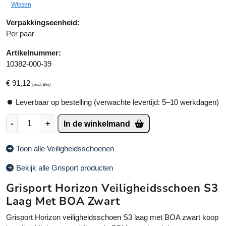
Wissen
n
a
Verpakkingseenheid:
ti
Per paar
v
Artikelnummer:
e
10382-000-39
:
€
91,12
(excl. Btw)
Leverbaar op bestelling (verwachte levertijd: 5–10 werkdagen)
G
-
+
In de winkelmand
r
i
Toon alle Veiligheidsschoenen
s
p
Bekijk alle Grisport producten
o
Grisport Horizon Veiligheidsschoen S3
r
t
Laag Met BOA Zwart
H
Grisport Horizon veiligheidsschoen S3 laag met BOA zwart koop
o