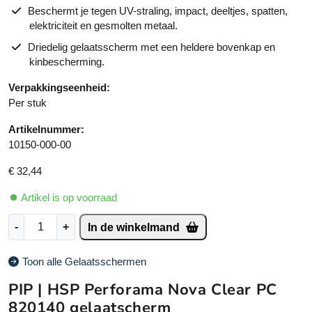
Beschermt je tegen UV-straling, impact, deeltjes, spatten,
elektriciteit en gesmolten metaal.
Driedelig gelaatsscherm met een heldere bovenkap en
kinbescherming.
Verpakkingseenheid:
Per stuk
Artikelnummer:
10150-000-00
€
32,44
Artikel is op voorraad
H
A
-
+
In de winkelmand
o
lt
n
e
Toon alle Gelaatsschermen
e
r
y
n
PIP | HSP Perforama Nova Clear PC
w
a
820140 gelaatscherm