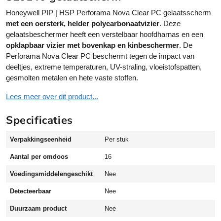
e
ti
l
v
Honeywell PIP | HSP Perforama Nova Clear PC gelaatsscherm
l
e
met een oersterk, helder polycarbonaatvizier
. Deze
P
:
gelaatsbeschermer heeft een verstelbaar hoofdharnas en een
I
opklapbaar vizier met bovenkap en kinbeschermer
. De
P
Perforama Nova Clear PC beschermt tegen de impact van
|
deeltjes, extreme temperaturen, UV-straling, vloeistofspatten,
H
gesmolten metalen en hete vaste stoffen.
S
Lees meer over dit product...
P
P
Specificaties
e
r
Verpakkingseenheid
Per stuk
f
o
Aantal per omdoos
16
r
a
Voedingsmiddelengeschikt
Nee
m
Detecteerbaar
Nee
a
N
Duurzaam product
Nee
o