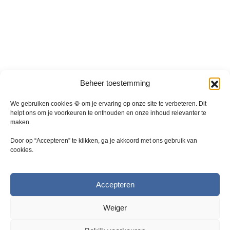
i
i
a
a
t
t
i
i
e
e
s
s
.
.
D
D
Beheer toestemming
e
e
z
z
We gebruiken cookies 🍪 om je ervaring op onze site te verbeteren. Dit
e
e
helpt ons om je voorkeuren te onthouden en onze inhoud relevanter te
maken.
o
o
p
p
Door op “Accepteren” te klikken, ga je akkoord met ons gebruik van
t
t
cookies.
i
i
e
e
k
k
Accepteren
a
a
n
n
Weiger
g
g
e
e