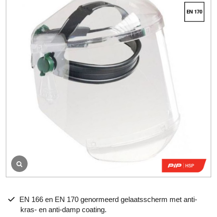
e
n
b
e
o
o
r
d
e
l
i
n
g
EN 166 en EN 170 genormeerd gelaatsscherm met anti-
kras- en anti-damp coating.