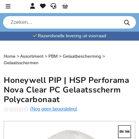
Ga verder naar content
Account
Favorieten
Service
Cart
P
r
o
d
Razendsnelle levering uit voorraad
u
c
t
e
n
Home
>
Assortiment
>
PBM
>
Gelaatbescherming
>
z
Gelaatsschermen
o
e
k
Honeywell PIP | HSP Perforama
e
n
Nova Clear PC Gelaatsscherm
Polycarbonaat
(Nog geen beoordeling)
N
o
g
g
e