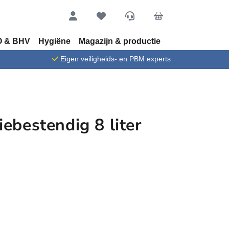
Account
Favorieten
Service
Cart
 & BHV
Hygiëne
Magazijn & productie
n
Eigen veiligheids- en PBM experts
ebestendig 8 liter