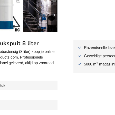
a
n
d
d
r
u
k
kspuit 8 liter
s
Razendsnelle lever
p
estendig (8 liter) koop je online
u
Geweldige persoonl
oducts.com. Professionele
i
el geleverd, altijd op voorraad.
2
5000 m
magazijn
t
a
l
k
stuk
a
l
i
c
h