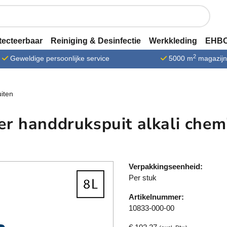
tecteerbaar
Reiniging & Desinfectie
Werkkleding
EHBO
2
Geweldige persoonlijke service
5000 m
magazij
iten
r handdrukspuit alkali chemi
Verpakkingseenheid:
Per stuk
Artikelnummer:
10833-000-00