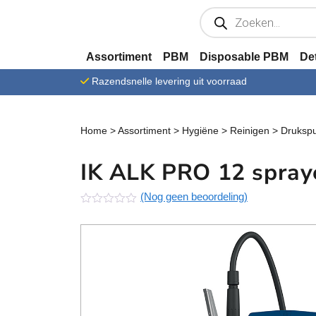
Ga verder naar content
P
r
o
d
u
Assortiment
PBM
Disposable PBM
De
c
t
Razendsnelle levering uit voorraad
e
n
z
o
e
Home
>
Assortiment
>
Hygiëne
>
Reinigen
>
Drukspu
k
e
n
IK ALK PRO 12 spraye
(Nog geen beoordeling)
N
o
g
g
e
e
n
b
e
o