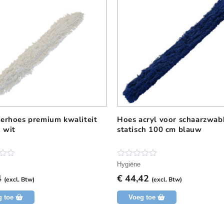
a
n
t
a
l
erhoes premium kwaliteit
Hoes acryl voor schaarzwab
 wit
statisch 100 cm blauw
N
Hygiëne
o
4
€
44,42
g
(excl. Btw)
(excl. Btw)
g
e
g toe
Voeg toe
e
n
b
e