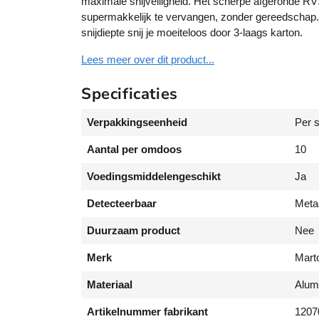
maximale snijveiligheid. Het scherpe afgeronde RV
supermakkelijk te vervangen, zonder gereedschap.
snijdiepte snij je moeiteloos door 3-laags karton.
Lees meer over dit product...
Specificaties
Verpakkingseenheid
Per 
Aantal per omdoos
10
Voedingsmiddelengeschikt
Ja
Detecteerbaar
Meta
Duurzaam product
Nee
Merk
Mart
Materiaal
Alum
Artikelnummer fabrikant
1207