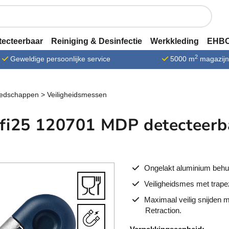
tecteerbaar
Reiniging & Desinfectie
Werkkleding
EHBO
2
Geweldige persoonlijke service
5000 m
magazij
edschappen
>
Veiligheidsmessen
fi25 120701 MDP detecteerba
Ongelakt aluminium behui
Veiligheidsmes met trape
Maximaal veilig snijden 
Retraction.