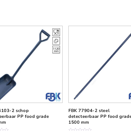
4103-2 schop
FBK 77904-2 steel
eerbaar PP food grade
detecteerbaar PP food grad
 mm
1500 mm