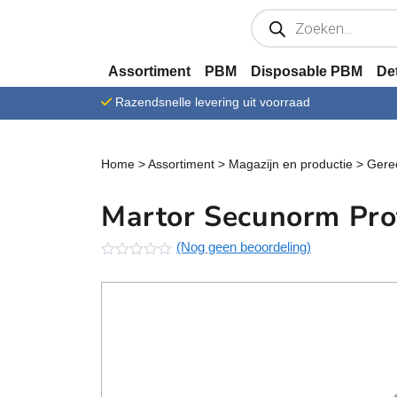
Ga verder naar content
P
r
o
d
u
Assortiment
PBM
Disposable PBM
De
c
t
Razendsnelle levering uit voorraad
e
n
z
o
e
Home
>
Assortiment
>
Magazijn en productie
>
Gere
k
e
n
Martor Secunorm Pro
(Nog geen beoordeling)
N
o
g
g
e
e
n
b
e
o