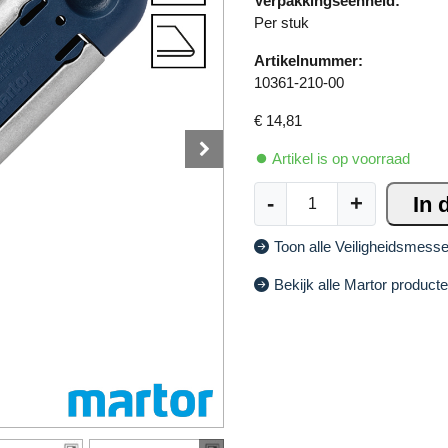
Verpakkingseenheid:
Per stuk
Artikelnummer:
10361-210-00
€
14,81
Artikel is op voorraad
M
A
-
+
In 
a
lt
r
e
Toon alle Veiligheidsmess
t
r
o
n
Bekijk alle Martor product
r
a
S
ti
e
v
c
e
u
:
n
o