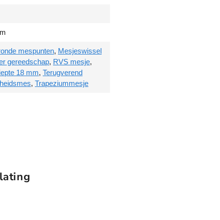
s
m
e
mm
s
a
ronde mespunten
,
Mesjeswissel
a
er gereedschap
,
RVS mesje
,
n
diepte 18 mm
,
Terugverend
t
igheidsmes
,
Trapeziummesje
a
l
lating