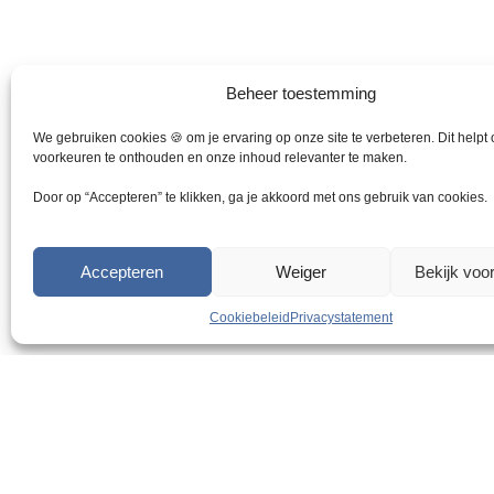
a
r
i
a
Beheer toestemming
t
i
We gebruiken cookies 🍪 om je ervaring op onze site te verbeteren. Dit helpt
e
voorkeuren te onthouden en onze inhoud relevanter te maken.
s
Door op “Accepteren” te klikken, ga je akkoord met ons gebruik van cookies.
.
D
e
Accepteren
Weiger
Bekijk voo
z
e
Cookiebeleid
Privacystatement
o
p
t
i
Razendsnelle levering
e
k
a