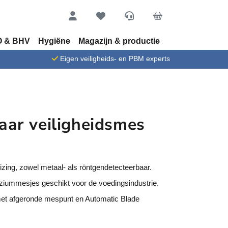
Account
Favorieten
Service
Cart
 & BHV
Hygiëne
Magazijn & productie
n
Eigen veiligheids- en PBM experts
ar veiligheidsmes
zing, zowel metaal- als röntgendetecteerbaar.
ziummesjes geschikt voor de voedingsindustrie.
met afgeronde mespunt en Automatic Blade