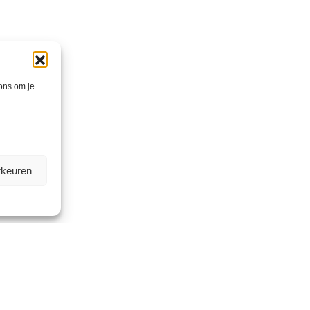
 ons om je
rkeuren
2
5000 m
magazijn