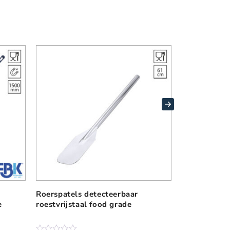
Roerspatels detecteerbaar
FBK 76255-
D
e
roestvrijstaal food grade
detecteerba
i
grade
t
p