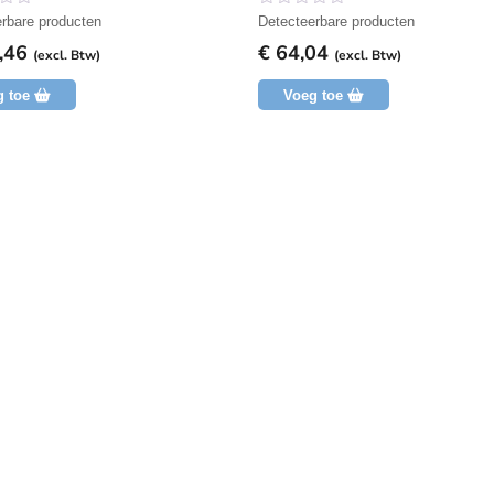
N
rbare producten
Detecteerbare producten
o
,46
€
64,04
g
(excl. Btw)
(excl. Btw)
g
e
g toe
Voeg toe
e
n
b
e
o
o
r
d
e
l
i
n
g