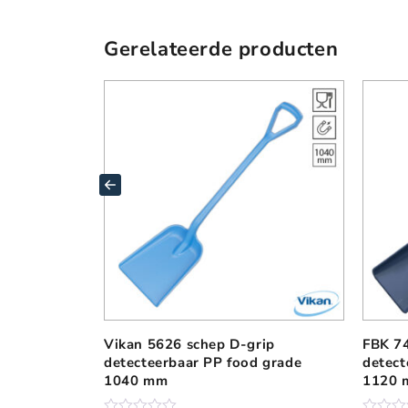
Gerelateerde producten
Vikan 5626 schep D-grip
FBK 7
D
detecteerbaar PP food grade
detect
i
1040 mm
1120
t
p