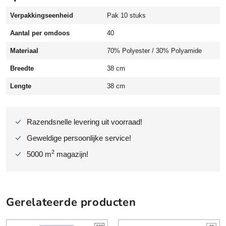
0
Verpakkingseenheid
Pak 10 stuks
g
r
Aantal per omdoos
40
a
m
Materiaal
70% Polyester / 30% Polyamide
s
Breedte
38 cm
h
o
Lengte
38 cm
o
g
a
Razendsnelle levering uit voorraad!
b
Geweldige persoonlijke service!
s
o
2
5000 m
magazijn!
r
b
e
r
Gerelateerde producten
e
n