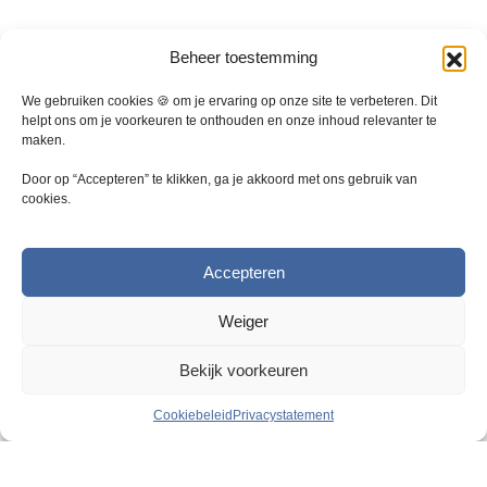
s
s
.
.
D
D
Beheer toestemming
e
e
z
z
We gebruiken cookies 🍪 om je ervaring op onze site te verbeteren. Dit
e
e
helpt ons om je voorkeuren te onthouden en onze inhoud relevanter te
maken.
o
o
p
p
Door op “Accepteren” te klikken, ga je akkoord met ons gebruik van
t
t
cookies.
i
i
e
e
k
k
Accepteren
a
a
n
n
Weiger
g
g
e
e
Bekijk voorkeuren
k
k
o
o
Cookiebeleid
Privacystatement
z
z
e
e
Razendsnelle levering
n
n