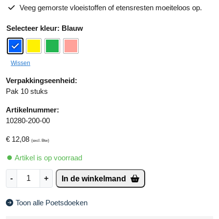
Veeg gemorste vloeistoffen of etensresten moeiteloos op.
A
kleur
: Blauw
lt
e
r
Wissen
n
a
Verpakkingseenheid:
ti
Pak 10 stuks
v
Artikelnummer:
e
10280-200-00
:
€
12,08
(excl. Btw)
Artikel is op voorraad
M
-
+
In de winkelmand
i
c
Toon alle Poetsdoeken
r
o