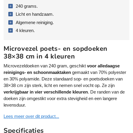
v
240 grams.
e
Licht en handzaam.
z
Algemene reiniging.
e
4 kleuren.
l
d
o
Microvezel poets- en sopdoeken
e
38×38 cm in 4 kleuren
k
e
Microvezeldoeken van 240 gram, geschikt
voor alledaagse
n
reinigings- en schoonmaaktaken
gemaakt van 70% polyester
3
en 30% polyamide. Deze standaard sop- en poetsdoeken van
8
38×38 cm zijn sterk, licht en nemen snel vocht op. Ze zijn
x
verkrijgbaar in vier verschillende kleuren
. De randen van de
3
doeken zijn omgestikt voor extra stevigheid en een langere
8
levensduur.
c
Lees meer over dit product...
m
2
Specificaties
4