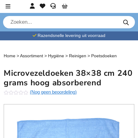
Ga verder naar content
Account
Favorieten
Service
Cart
P
r
o
d
Razendsnelle levering uit voorraad
u
c
t
e
n
Home
>
Assortiment
>
Hygiëne
>
Reinigen
>
Poetsdoeken
z
o
e
Microvezeldoeken 38×38 cm 240
k
e
grams hoog absorberend
n
(Nog geen beoordeling)
N
o
g
g
e
e
n
b
e