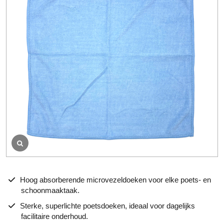
o
o
r
d
e
l
i
n
g
Hoog absorberende microvezeldoeken voor elke poets- en
schoonmaaktaak.
Sterke, superlichte poetsdoeken, ideaal voor dagelijks
facilitaire onderhoud.