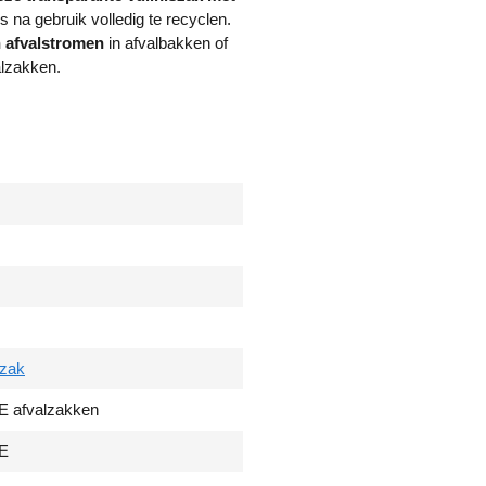
D
s na gebruik volledig te recyclen.
P
n afvalstromen
in afvalbakken of
E
alzakken.
T
1
5
g
e
r
e
c
y
c
l
e
lzak
d
t
 afvalzakken
r
a
E
n