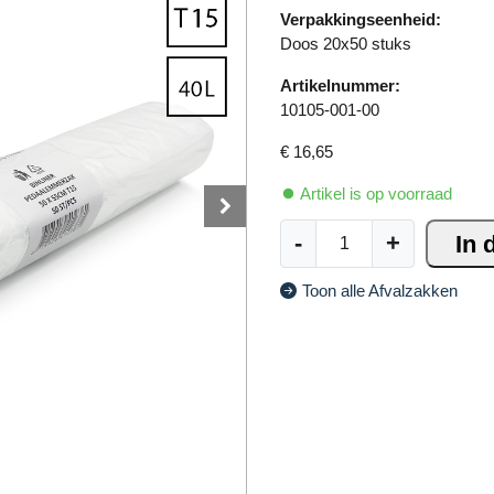
Verpakkingseenheid:
Doos 20x50 stuks
Artikelnummer:
10105-001-00
€
16,65
Artikel is op voorraad
P
A
-
+
In 
e
lt
d
e
Toon alle Afvalzakken
a
r
a
n
l
a
e
ti
m
v
m
e
e
:
r