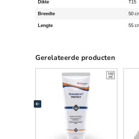
Dikte
T15
Breedte
50 c
Lengte
55 c
Gerelateerde producten