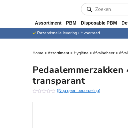
Ga verder naar content
P
r
o
d
u
Assortiment
PBM
Disposable PBM
De
c
t
Razendsnelle levering uit voorraad
e
n
z
o
e
Home
>
Assortiment
>
Hygiëne
>
Afvalbeheer
>
Afva
k
e
n
Pedaalemmerzakken 4
transparant
(Nog geen beoordeling)
N
o
g
g
e
e
n
b