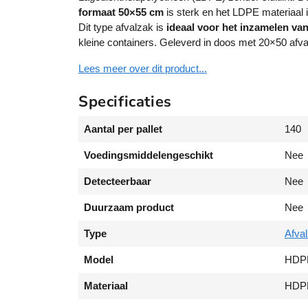
formaat
50×55 cm
is sterk en het LDPE materiaal i
Dit type afvalzak is
ideaal voor het inzamelen va
kleine containers. Geleverd in doos met 20×50 afv
Lees meer over dit product...
Specificaties
Aantal per pallet
140
Voedingsmiddelengeschikt
Nee
Detecteerbaar
Nee
Duurzaam product
Nee
Type
Afva
Model
HDPE
Materiaal
HDP