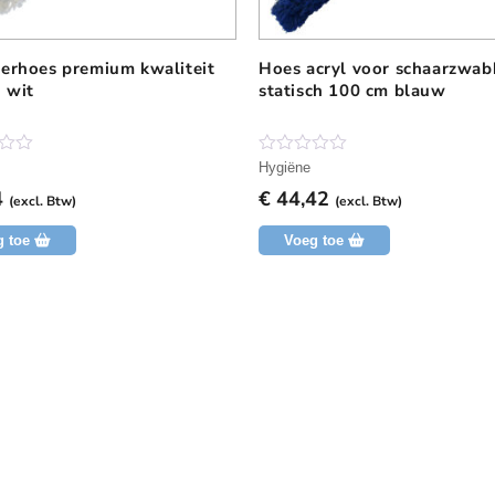
erhoes premium kwaliteit
Hoes acryl voor schaarzwab
 wit
statisch 100 cm blauw
N
Hygiëne
o
4
€
44,42
g
(excl. Btw)
(excl. Btw)
g
e
g toe
Voeg toe
e
n
b
e
o
o
r
d
e
l
i
n
g