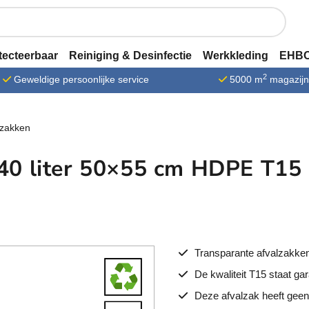
tecteerbaar
Reiniging & Desinfectie
Werkkleding
EHBO
2
Geweldige persoonlijke service
5000 m
magazij
lzakken
0 liter 50×55 cm HDPE T15 
Transparante afvalzakke
De kwaliteit T15 staat ga
Deze afvalzak heeft geen