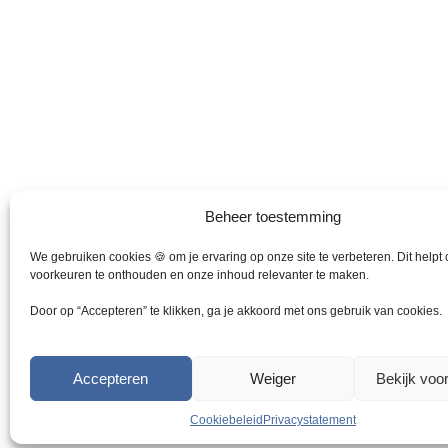
r
r
d
d
e
e
r
r
e
e
v
v
a
a
r
r
i
i
a
a
Beheer toestemming
t
t
i
i
We gebruiken cookies 🍪 om je ervaring op onze site te verbeteren. Dit helpt
e
e
voorkeuren te onthouden en onze inhoud relevanter te maken.
s
s
Door op “Accepteren” te klikken, ga je akkoord met ons gebruik van cookies.
.
.
D
D
e
e
Accepteren
Weiger
Bekijk voo
z
z
e
e
Cookiebeleid
Privacystatement
o
o