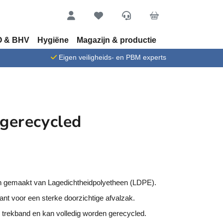
Account
Favorieten
Service
Cart
 & BHV
Hygiëne
Magazijn & productie
n
Eigen veiligheids- en PBM experts
gerecycled
n gemaakt van Lagedichtheidpolyetheen (LDPE).
rant voor een sterke doorzichtige afvalzak.
 trekband en kan volledig worden gerecycled.