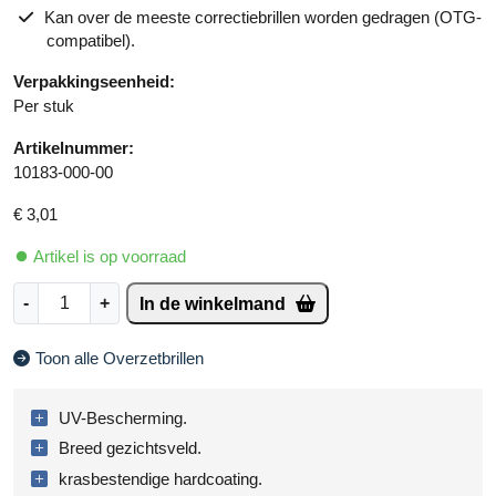
Kan over de meeste correctiebrillen worden gedragen (OTG-
compatibel).
Verpakkingseenheid:
Per stuk
Artikelnummer:
10183-000-00
€
3,01
Artikel is op voorraad
P
A
-
+
In de winkelmand
I
lt
P
e
Toon alle Overzetbrillen
|
r
H
n
S
a
UV-Bescherming.
P
ti
Breed gezichtsveld.
P
v
krasbestendige hardcoating.
o
e