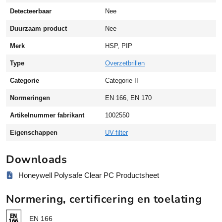
i
Detecteerbaar
Nee
l
P
Duurzaam product
Nee
o
Merk
HSP, PIP
l
y
Type
Overzetbrillen
c
a
Categorie
Categorie II
r
Normeringen
EN 166, EN 170
b
o
Artikelnummer fabrikant
1002550
n
Eigenschappen
UV-filter
a
a
t
Downloads
a
Honeywell Polysafe Clear PC Productsheet
a
n
Normering, certificering en toelating
t
a
EN 166
l