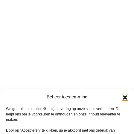
d
d
e
e
r
r
e
e
v
v
a
a
r
r
i
i
a
a
t
t
i
i
e
e
s
s
.
.
D
D
Beheer toestemming
e
e
z
z
We gebruiken cookies 🍪 om je ervaring op onze site te verbeteren. Dit
e
e
helpt ons om je voorkeuren te onthouden en onze inhoud relevanter te
maken.
o
o
p
p
Door op “Accepteren” te klikken, ga je akkoord met ons gebruik van
t
t