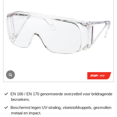
o
o
r
d
e
l
i
n
g
EN 166 / EN 170 genormeerde overzetbril voor brildragende
bezoekers.
Beschermd tegen UV-straling, vloeistofdruppels, gesmolten
metaal en impact.