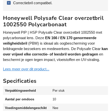
Correctiebril compatibel.
l
:
y
s
Honeywell Polysafe Clear overzetbril
a
1002550 Polycarbonaat
f
e
Honeywell PIP | HSP Polysafe Clear overzetbril 1002550 met
C
polycarbonaat lens. Deze
EN 166 / EN 170 genormeerde
l
veiligheidsbril
(PBM) is ideaal als oogbescherming voor
e
brildragende bezoekers en medewerkers. De Polysafe Clear
kan
a
over vrijwel elke correctie- of leesbril worden gedragen
en
r
beschermt je ogen tegen impact, vloeistoffen en UV-straling.
o
Lees meer over dit product...
v
e
Specificaties
r
z
Verpakkingseenheid
Per stuk
e
t
Aantal per omdoos
10
b
r
Voedingsmiddelengeschikt
Nee