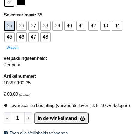
e
r
maat
: 35
n
a
35
36
37
38
39
40
41
42
43
44
ti
v
45
46
47
48
e
Wissen
:
Verpakkingseenheid:
Per paar
Artikelnummer:
10897-100-35
€
88,80
(excl. Btw)
Leverbaar op bestelling (verwachte levertijd: 5–10 werkdagen)
S
-
+
In de winkelmand
i
k
Toon alle Veiligheidsschoenen