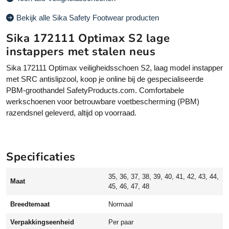
a
1
Bekijk alle Sika Safety Footwear producten
7
Sika 172111 Optimax S2 lage
2
1
instappers met stalen neus
1
Sika 172111 Optimax veiligheidsschoen S2, laag model instapper
1
met SRC antislipzool, koop je online bij de gespecialiseerde
O
PBM-groothandel SafetyProducts.com. Comfortabele
p
werkschoenen voor betrouwbare voetbescherming (PBM)
t
razendsnel geleverd, altijd op voorraad.
i
m
a
x
Specificaties
v
e
35, 36, 37, 38, 39, 40, 41, 42, 43, 44,
i
Maat
45, 46, 47, 48
l
i
Breedtemaat
Normaal
g
Verpakkingseenheid
Per paar
h