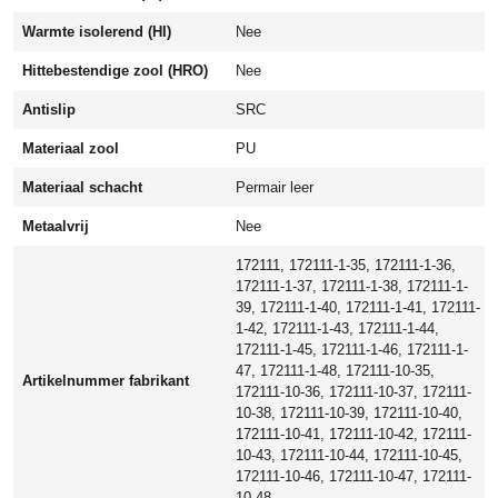
r
Warmte isolerend (HI)
Nee
l
a
Hittebestendige zool (HRO)
Nee
a
g
Antislip
SRC
S
Materiaal zool
PU
R
C
Materiaal schacht
Permair leer
a
Metaalvrij
Nee
a
n
172111, 172111-1-35, 172111-1-36,
t
172111-1-37, 172111-1-38, 172111-1-
a
39, 172111-1-40, 172111-1-41, 172111-
l
1-42, 172111-1-43, 172111-1-44,
172111-1-45, 172111-1-46, 172111-1-
47, 172111-1-48, 172111-10-35,
Artikelnummer fabrikant
172111-10-36, 172111-10-37, 172111-
10-38, 172111-10-39, 172111-10-40,
172111-10-41, 172111-10-42, 172111-
10-43, 172111-10-44, 172111-10-45,
172111-10-46, 172111-10-47, 172111-
10-48