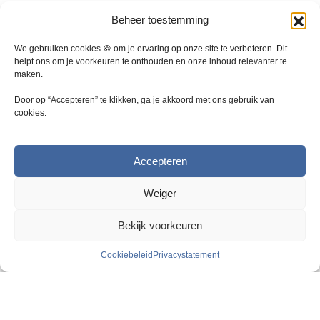
D
D
Beheer toestemming
e
e
z
z
We gebruiken cookies 🍪 om je ervaring op onze site te verbeteren. Dit
e
e
helpt ons om je voorkeuren te onthouden en onze inhoud relevanter te
maken.
o
o
p
p
Door op “Accepteren” te klikken, ga je akkoord met ons gebruik van
t
t
cookies.
i
i
e
e
k
k
Accepteren
a
a
n
n
Weiger
g
g
e
e
Bekijk voorkeuren
k
k
o
o
Cookiebeleid
Privacystatement
z
z
e
e
Razendsnelle levering
n
n
2
5000 m
magazijn
w
w