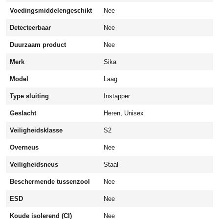
e
Voedingsmiddelengeschikt
Nee
i
Detecteerbaar
Nee
d
s
Duurzaam product
Nee
s
c
Merk
Sika
h
Model
Laag
o
e
Type sluiting
Instapper
n
Geslacht
Heren, Unisex
S
2
Veiligheidsklasse
S2
i
Overneus
Nee
n
s
Veiligheidsneus
Staal
t
a
Beschermende tussenzool
Nee
p
ESD
Nee
p
e
Koude isolerend (CI)
Nee