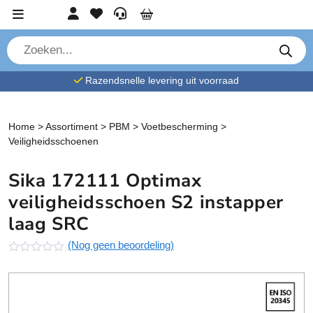
Ga verder naar content
Account
Favorieten
Service
Cart
P
r
o
d
Razendsnelle levering uit voorraad
u
c
t
e
n
Home
>
Assortiment
>
PBM
>
Voetbescherming
>
z
Veiligheidsschoenen
o
e
k
Sika 172111 Optimax
e
n
veiligheidsschoen S2 instapper
laag SRC
(Nog geen beoordeling)
N
o
g
g
e