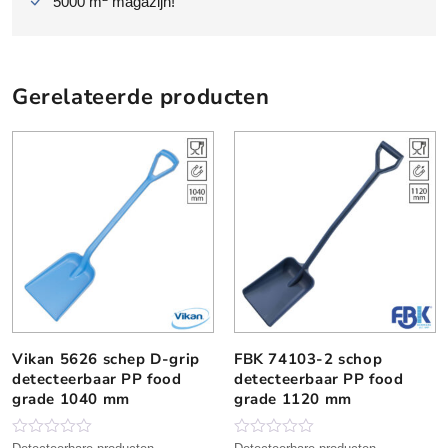
5000 m
magazijn!
a
n
t
a
Gerelateerde producten
l
Vikan 5626 schep D-grip
FBK 74103-2 schop
D
detecteerbaar PP food
detecteerbaar PP food
i
grade 1040 mm
grade 1120 mm
t
p
r
N
N