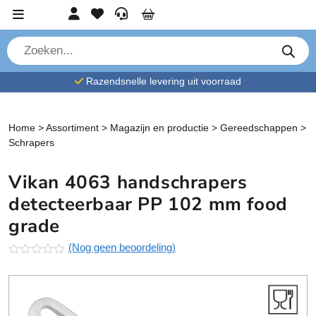
Ga verder naar content
Account
Favorieten
Service
Cart
P
r
o
d
Razendsnelle levering uit voorraad
u
c
t
e
n
Home
>
Assortiment
>
Magazijn en productie
>
Gereedschappen
>
z
Schrapers
o
e
k
Vikan 4063 handschrapers
e
n
detecteerbaar PP 102 mm food
grade
(Nog geen beoordeling)
N
o
g
g
e