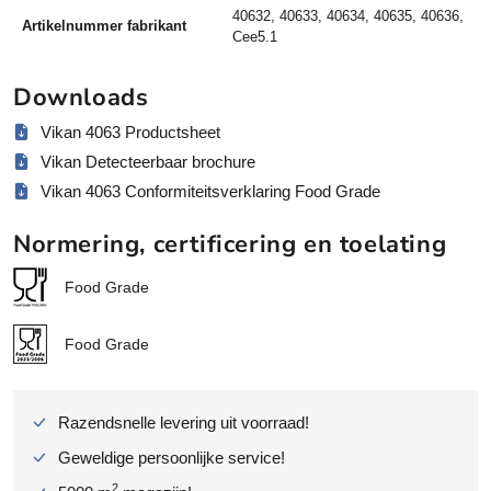
a
40632, 40633, 40634, 40635, 40636,
Artikelnummer fabrikant
Cee5.1
a
r
P
Downloads
P
Vikan 4063 Productsheet
1
0
Vikan Detecteerbaar brochure
2
Vikan 4063 Conformiteitsverklaring Food Grade
m
m
Normering, certificering en toelating
f
o
Food Grade
o
d
Food Grade
g
r
a
Razendsnelle levering uit voorraad!
d
e
Geweldige persoonlijke service!
a
2