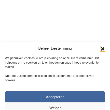
r
i
a
t
i
e
s
.
D
Beheer toestemming
e
z
We gebruiken cookies 🍪 om je ervaring op onze site te verbeteren. Dit
e
helpt ons om je voorkeuren te onthouden en onze inhoud relevanter te
maken.
o
p
Door op “Accepteren” te klikken, ga je akkoord met ons gebruik van
t
cookies.
i
e
k
Accepteren
a
n
Weiger