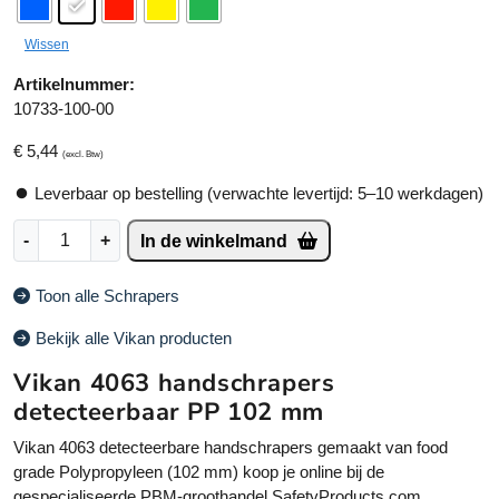
e
r
Wissen
n
a
Artikelnummer:
ti
10733-100-00
v
€
5,44
e
(excl. Btw)
:
Leverbaar op bestelling (verwachte levertijd: 5–10 werkdagen)
V
-
+
In de winkelmand
i
k
Toon alle Schrapers
a
n
Bekijk alle Vikan producten
4
Vikan 4063 handschrapers
0
6
detecteerbaar PP 102 mm
3
Vikan 4063 detecteerbare handschrapers gemaakt van food
h
grade Polypropyleen (102 mm) koop je online bij de
a
gespecialiseerde PBM-groothandel SafetyProducts.com.