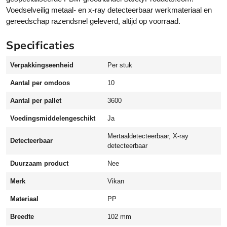
n
Voedselveilig metaal- en x-ray detecteerbaar werkmateriaal en
d
gereedschap razendsnel geleverd, altijd op voorraad.
s
c
Specificaties
h
r
Verpakkingseenheid
Per stuk
a
p
Aantal per omdoos
10
e
r
Aantal per pallet
3600
s
Voedingsmiddelengeschikt
Ja
d
e
Mertaaldetecteerbaar, X-ray
Detecteerbaar
t
detecteerbaar
e
Duurzaam product
Nee
c
t
Merk
Vikan
e
Materiaal
PP
e
r
Breedte
102 mm
b