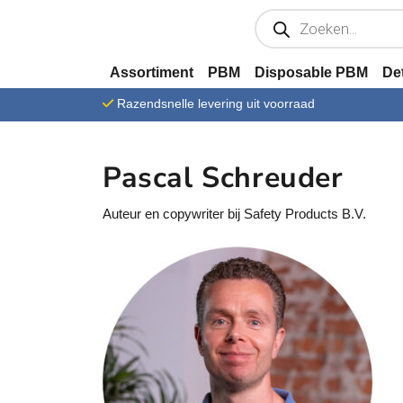
Ga verder naar content
P
r
o
d
u
Assortiment
PBM
Disposable PBM
De
c
t
Razendsnelle levering uit voorraad
e
n
z
o
e
Pascal Schreuder
k
e
n
Auteur en copywriter bij Safety Products B.V.