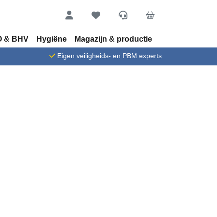
Account
Favorieten
Service
Cart
 & BHV
Hygiëne
Magazijn & productie
n
Eigen veiligheids- en PBM experts