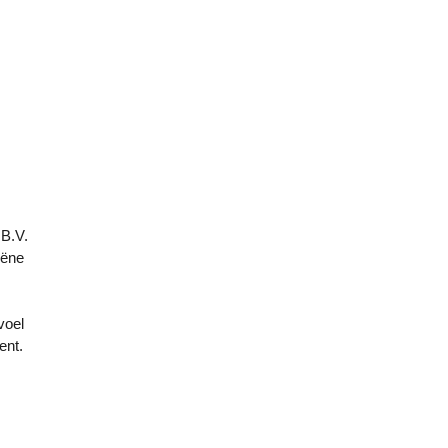
 B.V.
iëne
voel
ent.