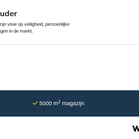
euder
n visie op veiligheid, persoonlijke
gen in de markt.
2
5000 m
magazijn