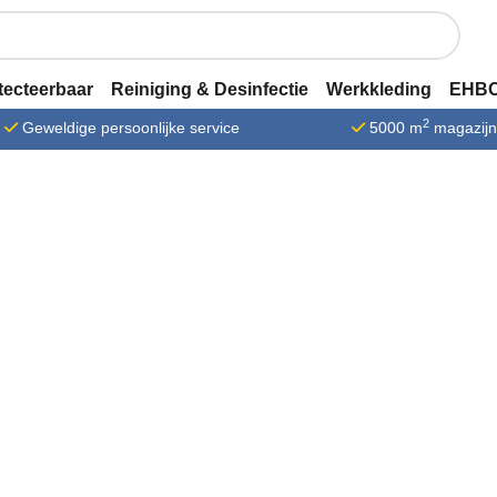
tecteerbaar
Reiniging & Desinfectie
Werkkleding
EHBO
2
Geweldige persoonlijke service
5000 m
magazij