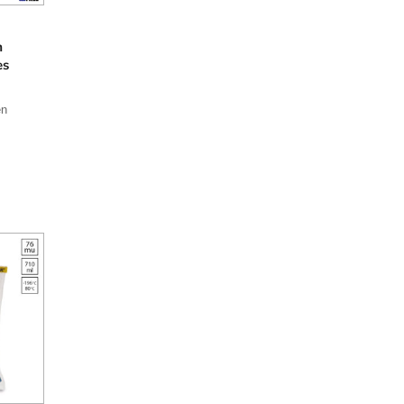
m
es
en