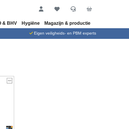
Account
Favorieten
Service
Cart
 & BHV
Hygiëne
Magazijn & productie
n
Eigen veiligheids- en PBM experts