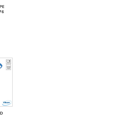
DPE
76
)
 D