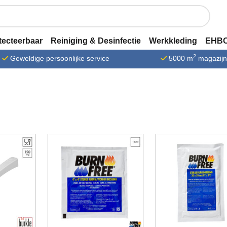
tecteerbaar
Reiniging & Desinfectie
Werkkleding
EHBO
2
Geweldige persoonlijke service
5000 m
magazij