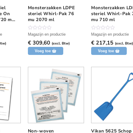
iel
Monsterzakken LDPE
Monsterzakken L
e On
steriel Whirl-Pak 76
steriel Whirl-Pak 
20 ml
mu 2070 ml
mu 710 ml
N
N
ie
Magazijn en productie
Magazijn en productie
o
o
€
309,60
€
217,15
g
g
Btw)
(excl. Btw)
(excl. Btw
g
g
Voeg toe
Voeg toe
e
e
e
e
n
n
b
b
e
e
o
o
o
o
r
r
d
d
e
e
l
l
i
i
n
n
g
g
d
Non-woven
Vikan 5625 Schop
D
D