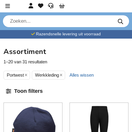
Ga verder naar content
Account
Favorieten
Service
Cart
P
r
o
d
Razendsnelle levering uit voorraad
u
c
t
e
Assortiment
n
z
o
1–20 van 31 resultaten
e
k
×
×
e
Portwest
Werkkleding
Alles wissen
n
Toon filters