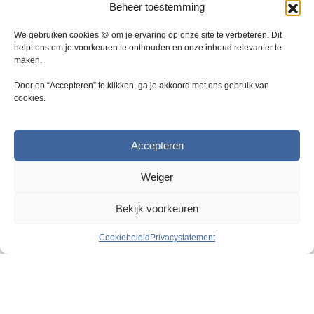
e
Beheer toestemming
a
n
t
o
We gebruiken cookies 🍪 om je ervaring op onze site te verbeteren. Dit
i
p
helpt ons om je voorkeuren te onthouden en onze inhoud relevanter te
e
maken.
d
s
e
Door op “Accepteren” te klikken, ga je akkoord met ons gebruik van
.
p
cookies.
D
r
e
o
z
d
Accepteren
e
u
o
c
Weiger
p
t
t
p
Bekijk voorkeuren
i
a
e
g
Cookiebeleid
Privacystatement
k
i
a
n
n
Razendsnelle levering
a
g
2
5000 m
magazijn
e