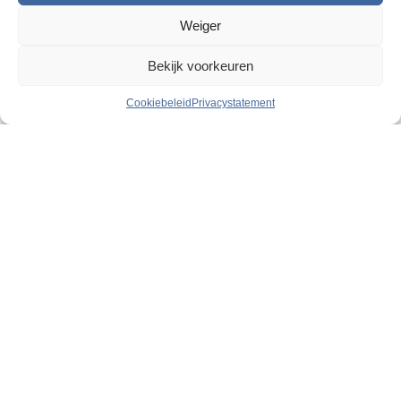
Weiger
Bekijk voorkeuren
Cookiebeleid
Privacystatement
Razendsnelle levering
2
5000 m
magazijn
Geweldige persoonlijke service
Klantenservice
FAQ
Mijn account
Ons assortiment