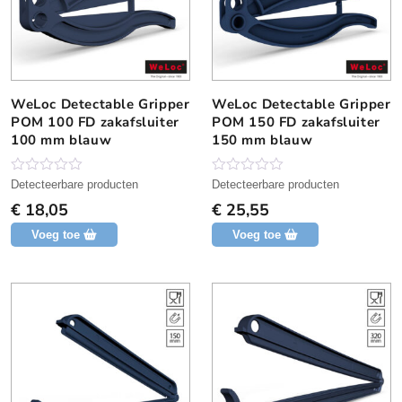
WeLoc Detectable Gripper
WeLoc Detectable Gripper
POM 100 FD zakafsluiter
POM 150 FD zakafsluiter
100 mm blauw
150 mm blauw
N
N
Detecteerbare producten
Detecteerbare producten
o
o
€
18,05
€
25,55
g
g
g
g
Voeg toe
Voeg toe
e
e
e
e
n
n
b
b
e
e
o
o
o
o
r
r
d
d
e
e
l
l
i
i
n
n