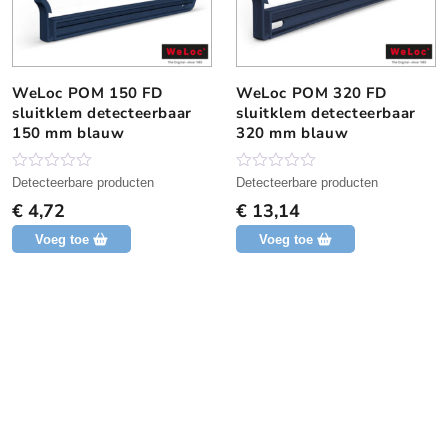
g
g
WeLoc POM 150 FD
WeLoc POM 320 FD
sluitklem detecteerbaar
sluitklem detecteerbaar
150 mm blauw
320 mm blauw
N
N
Detecteerbare producten
Detecteerbare producten
o
o
€
4,72
€
13,14
g
g
g
g
Voeg toe
Voeg toe
e
e
e
e
n
n
b
b
e
e
o
o
o
o
r
r
d
d
e
e
l
l
i
i
n
n
g
g