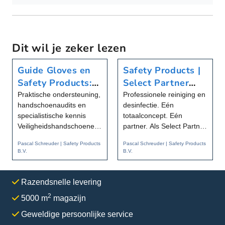
Dit wil je zeker lezen
Guide Gloves en
Safety Products |
Safety Products:
Select Partner
samen sterk in
van Christeyns
Praktische ondersteuning,
Professionele reiniging en
handschoenaudits en
desinfectie. Eén
handbescherming
Food Hygiene
specialistische kennis
totaalconcept. Eén
Veiligheidshandschoenen
partner. Als Select Partner
worden steeds
van Christeyns Food
Pascal Schreuder | Safety Products
Pascal Schreuder | Safety Products
specialistisc...
Hygiene...
B.V.
B.V.
Razendsnelle levering
2
5000 m
magazijn
Geweldige persoonlijke service