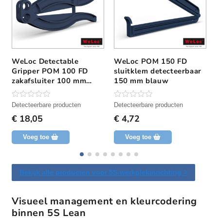
WeLoc Detectable
WeLoc POM 150 FD
Gripper POM 100 FD
sluitklem detecteerbaar
zakafsluiter 100 mm
150 mm blauw
blauw
N
N
Detecteerbare producten
Detecteerbare producten
o
o
€
18,05
€
4,72
g
g
g
g
e
e
Voeg toe
Voeg toe
e
e
n
n
b
b
e
e
o
o
Bekijk alle producten voor 5S-werkplekinrichting >
o
o
r
r
d
d
Visueel management en kleurcodering
e
e
l
l
l
binnen 5S Lean
i
i
i