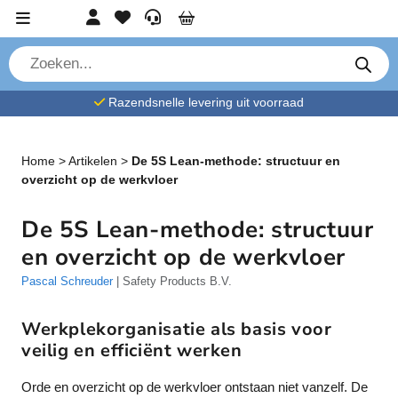
Ga verder naar content
Account
Favorieten
Service
Cart
P
r
o
d
Razendsnelle levering uit voorraad
u
c
t
e
n
Home
>
Artikelen
>
De 5S Lean-methode: structuur en
z
overzicht op de werkvloer
o
e
k
De 5S Lean-methode: structuur
e
n
en overzicht op de werkvloer
Pascal Schreuder
| Safety Products B.V.
Werkplekorganisatie als basis voor
veilig en efficiënt werken
Orde en overzicht op de werkvloer ontstaan niet vanzelf. De