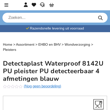
Ga verder naar content
Account
Favorieten
Service
Cart
P
r
o
d
Razendsnelle levering uit voorraad
u
c
t
e
n
Home
>
Assortiment
>
EHBO en BHV
>
Wondverzorging
>
z
Pleisters
o
e
k
Detectaplast Waterproof 8142U
e
n
PU pleister PU detecteerbaar 4
afmetingen blauw
(Nog geen beoordeling)
N
o
g
g
e