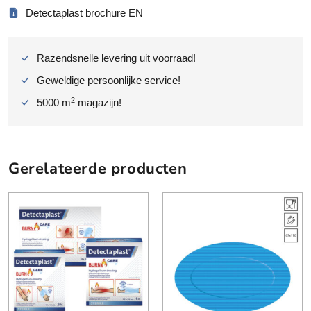
r
Detectaplast brochure EN
b
a
a
Razendsnelle levering uit voorraad!
r
Geweldige persoonlijke service!
4
a
2
5000 m
magazijn!
f
m
e
t
Gerelateerde producten
i
n
g
e
n
b
l
a
u
w