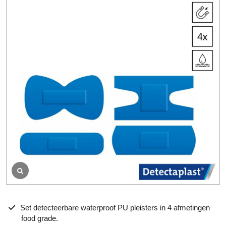
e
n
b
e
o
o
r
d
e
l
i
n
g
Set detecteerbare waterproof PU pleisters in 4 afmetingen
food grade.