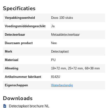
P
Specificaties
U
p
Verpakkingseenheid
Doos 100 stuks
l
e
Voedingsmiddelengeschikt
Ja
i
Detecteerbaar
Metaaldetecteerbaar
s
t
Duurzaam product
Nee
e
r
Merk
Detectaplast
P
Materiaal
PU
U
d
Afmeting
19×72 mm, 25×72 mm, 68×38 mm
e
Artikelnummer fabrikant
8142U
t
e
Eigenschappen
Waterbestendig
c
t
Downloads
e
e
Detectaplast brochure NL