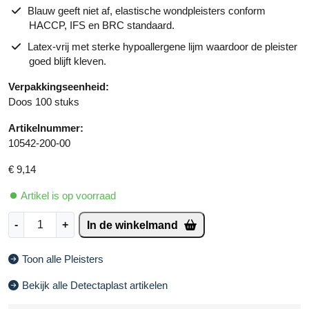
Blauw geeft niet af, elastische wondpleisters conform
HACCP, IFS en BRC standaard.
Latex-vrij met sterke hypoallergene lijm waardoor de pleister
goed blijft kleven.
Verpakkingseenheid:
Doos 100 stuks
Artikelnummer:
10542-200-00
€
9,14
Artikel is op voorraad
D
A
-
+
In de winkelmand
e
lt
t
e
Toon alle Pleisters
e
r
c
n
Bekijk alle Detectaplast artikelen
t
a