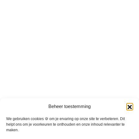
r
d
e
r
e
v
a
r
i
a
t
i
e
s
.
D
Beheer toestemming
e
z
We gebruiken cookies 🍪 om je ervaring op onze site te verbeteren. Dit
e
helpt ons om je voorkeuren te onthouden en onze inhoud relevanter te
maken.
o
p