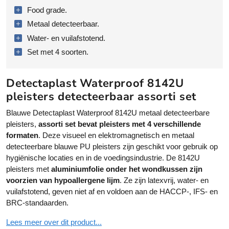
a
ti
Food grade.
p
v
l
e
Metaal detecteerbaar.
a
:
Water- en vuilafstotend.
s
Set met 4 soorten.
t
W
a
Detectaplast Waterproof 8142U
t
pleisters detecteerbaar assorti set
e
Blauwe Detectaplast Waterproof 8142U metaal detecteerbare
r
pleisters,
assorti set bevat pleisters met 4 verschillende
p
formaten
. Deze visueel en elektromagnetisch en metaal
r
detecteerbare blauwe PU pleisters zijn geschikt voor gebruik op
o
hygiënische locaties en in de voedingsindustrie. De 8142U
o
pleisters met
aluminiumfolie onder het wondkussen zijn
f
voorzien van hypoallergene lijm
. Ze zijn latexvrij, water- en
8
vuilafstotend, geven niet af en voldoen aan de HACCP-, IFS- en
1
BRC-standaarden.
4
2
Lees meer over dit product...
U