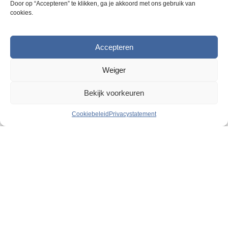
Door op “Accepteren” te klikken, ga je akkoord met ons gebruik van
t
cookies.
i
e
k
Accepteren
a
n
Weiger
g
e
Bekijk voorkeuren
k
o
Cookiebeleid
Privacystatement
z
e
Razendsnelle levering
n
2
5000 m
magazijn
w
o
Geweldige persoonlijke service
r
d
e
Klantenservice
n
FAQ
o