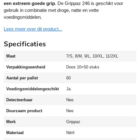
een extreem goede grip
. De Grippaz 246 is geschikt voor
n
gebruik in combinatie met droge, natte en vette
f
voedingsmiddelen.
o
o
Lees meer over dit product...
d
g
Specificaties
r
a
Maat
7/S, 8/M, 9/L, 10/XL, 11/2XL
d
e
Verpakkingseenheid
Doos 10×50 stuks
n
Aantal per pallet
60
i
t
Voedingsmiddelengeschikt
Ja
r
i
Detecteerbaar
Nee
l
Duurzaam product
Nee
c
h
Merk
Grippaz
e
Materiaal
Nitril
m