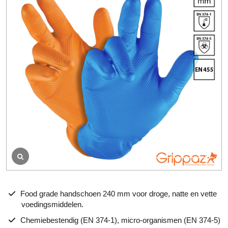
e
o
o
r
d
e
l
i
n
g
Food grade handschoen 240 mm voor droge, natte en vette
voedingsmiddelen.
Chemiebestendig (EN 374-1), micro-organismen (EN 374-5)