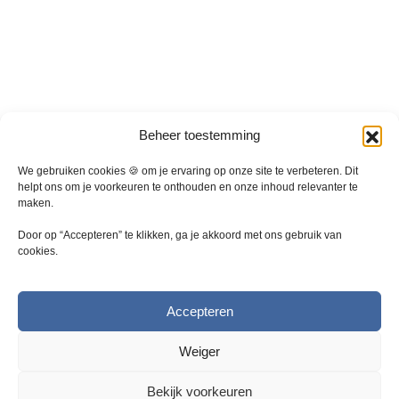
a
t
i
e
s
.
D
Beheer toestemming
e
z
We gebruiken cookies 🍪 om je ervaring op onze site te verbeteren. Dit
e
helpt ons om je voorkeuren te onthouden en onze inhoud relevanter te
maken.
o
p
Door op “Accepteren” te klikken, ga je akkoord met ons gebruik van
t
cookies.
i
e
k
Accepteren
a
n
Weiger
g
e
Bekijk voorkeuren