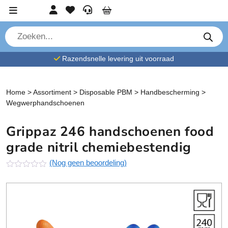
Ga verder naar content
Account
Favorieten
Service
Cart
P
r
o
d
Razendsnelle levering uit voorraad
u
c
t
e
n
Home
>
Assortiment
>
Disposable PBM
>
Handbescherming
>
z
Wegwerphandschoenen
o
e
k
Grippaz 246 handschoenen food
e
n
grade nitril chemiebestendig
(Nog geen beoordeling)
N
o
g
g
e
e
n
b