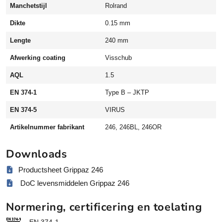
i
Manchetstijl
Rolrand
e
b
Dikte
0.15 mm
e
Lengte
240 mm
s
t
Afwerking coating
Visschub
e
AQL
1.5
n
d
EN 374-1
Type B – JKTP
i
EN 374-5
VIRUS
g
a
Artikelnummer fabrikant
246, 246BL, 246OR
a
n
Downloads
t
a
Productsheet Grippaz 246
l
DoC levensmiddelen Grippaz 246
Normering, certificering en toelating