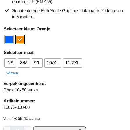
en medisch (EN 455).
Gepatenteerde Fish Scale Grip, beschikbaar in 2 kleuren en
in 5 maten.
A
kleur
: Oranje
lt
e
r
maat
n
a
7/S
8/M
9/L
10/XL
11/2XL
ti
v
Wissen
e
Verpakkingseenheid:
:
Doos 10x50 stuks
Artikelnummer:
10072-000-00
€
68,40
Vanaf:
(excl. Btw)
G