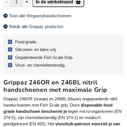
-
+
In de winkelmand
r
i
Toon alle Wegwerphandschoenen
p
p
Bekijk alle Grippaz producten
a
z
Food grade.
2
4
Siliconen- en latex-vrij.
6
Gepatenteerde Fish Scale Grip.
h
Virus- en chemiebestendig.
a
n
d
Grippaz 246OR en 246BL nitril
s
handschoenen met maximale Grip
c
Grippaz 246OR (oranje) en 246BL (blauw) ongepoederde nitril
h
handschoenen met Fish Scale grip. Deze
disposable food
o
grade handschoen beschermt je
tegen micro-organismen (EN
e
374-5), zijn chemiebestendig (EN 374-1) en medisch
n
goedgekeurd (EN 455). Het
visschub-patroon voorziet je van
e