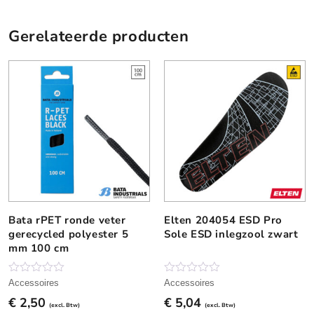
Gerelateerde producten
Bata rPET ronde veter
Elten 204054 ESD Pro
D
gerecycled polyester 5
Sole ESD inlegzool zwart
i
mm 100 cm
t
p
r
N
N
Accessoires
Accessoires
o
o
o
€
2,50
€
5,04
g
g
(excl. Btw)
(excl. Btw)
d
g
g