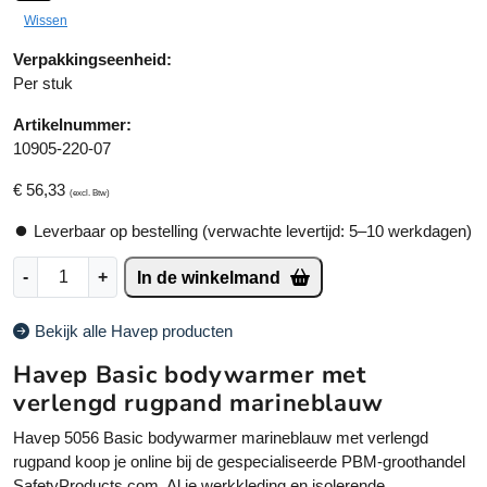
r
Wissen
n
a
Verpakkingseenheid:
ti
Per stuk
v
Artikelnummer:
e
10905-220-07
:
€
56,33
(excl. Btw)
Leverbaar op bestelling (verwachte levertijd: 5–10 werkdagen)
H
-
+
In de winkelmand
a
v
Bekijk alle Havep producten
e
p
Havep Basic bodywarmer met
5
verlengd rugpand marineblauw
0
5
Havep 5056 Basic bodywarmer marineblauw met verlengd
6
rugpand koop je online bij de gespecialiseerde PBM-groothandel
B
SafetyProducts.com. Al je werkkleding en isolerende