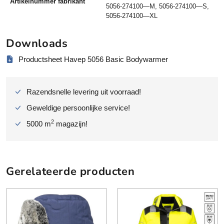
Artikelnummer fabrikant
l
5056-274100—M, 5056-274100—S,
e
5056-274100—XL
n
g
Downloads
d
Productsheet Havep 5056 Basic Bodywarmer
r
u
g
Razendsnelle levering uit voorraad!
p
a
Geweldige persoonlijke service!
n
2
5000 m
magazijn!
d
m
a
r
Gerelateerde producten
i
n
e
b
l