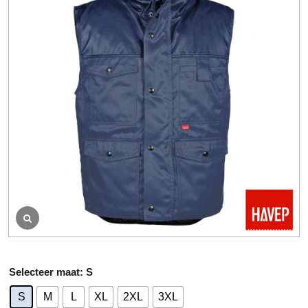
b
e
o
o
r
d
e
l
i
n
g
A
maat
: S
lt
S
M
L
XL
2XL
3XL
e