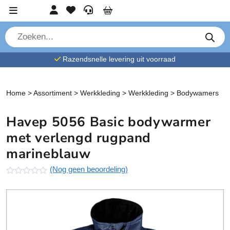
Ga verder naar content
Account
Favorieten
Service
Cart
P
r
o
d
Razendsnelle levering uit voorraad
u
c
t
e
n
Home
>
Assortiment
>
Werkkleding
>
Werkkleding
>
Bodywamers
z
o
e
Havep 5056 Basic bodywarmer
k
e
met verlengd rugpand
n
marineblauw
(Nog geen beoordeling)
N
o
g
g
e
e
n