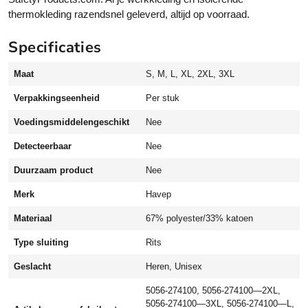
a
thermokleding razendsnel geleverd, altijd op voorraad.
s
i
Specificaties
c
b
Maat
S, M, L, XL, 2XL, 3XL
o
Verpakkingseenheid
Per stuk
d
y
Voedingsmiddelengeschikt
Nee
w
Detecteerbaar
Nee
a
r
Duurzaam product
Nee
m
e
Merk
Havep
r
Materiaal
67% polyester/33% katoen
m
e
Type sluiting
Rits
t
Geslacht
Heren, Unisex
v
e
5056-274100, 5056-274100—2XL,
r
5056-274100—3XL, 5056-274100—L,