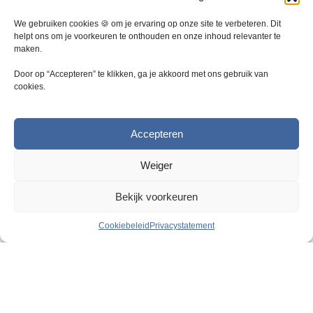
e
e
z
z
We gebruiken cookies 🍪 om je ervaring op onze site te verbeteren. Dit
e
e
helpt ons om je voorkeuren te onthouden en onze inhoud relevanter te
maken.
o
o
p
p
Door op “Accepteren” te klikken, ga je akkoord met ons gebruik van
t
t
cookies.
i
i
e
e
k
k
Accepteren
a
a
n
n
Weiger
g
g
e
e
Bekijk voorkeuren
k
k
o
o
Cookiebeleid
Privacystatement
z
z
e
e
Razendsnelle levering
n
n
2
5000 m
magazijn
w
w
o
o
Geweldige persoonlijke service