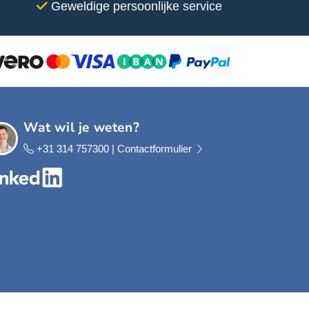
Geweldige persoonlijke service
c
t
p
a
g
i
n
a
Wat wil je weten?
+31 314 757300 |
Contactformulier