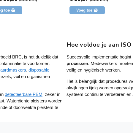
d
g
e
u
g toe
Voeg toe
e
c
n
b
t
e
h
o
o
e
r
e
Hoe voldoe je aan ISO
d
e
f
l
t
eeld BRC, is het duidelijk dat
Succesvolle implementatie begint
i
n
m
ntaminatie te voorkomen.
processen
. Medewerkers moeten 
g
e
baardmaskers
,
disposable
veilig en hygiënisch werken.
e
vezels, vuil en organismen
Het is belangrijk dat procedures wo
r
afwijkingen tijdig worden opgevolg
d
van
detecteerbare PBM
, zeker in
systeem continu te verbeteren en au
e
st. Waterdichte pleisters worden
r
de of doorweekte pleisters te
e
v
a
r