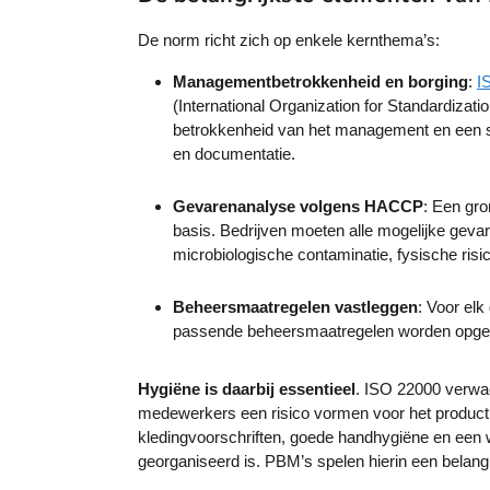
De norm richt zich op enkele kernthema’s:
Managementbetrokkenheid en borging
:
I
(International Organization for Standardizat
betrokkenheid van het management en een 
en documentatie.
Gevarenanalyse volgens HACCP
: Een gr
basis. Bedrijven moeten alle mogelijke gevar
microbiologische contaminatie, fysische risi
Beheersmaatregelen vastleggen
: Voor elk
passende beheersmaatregelen worden opge
Hygiëne is daarbij essentieel
. ISO 22000 verwa
medewerkers een risico vormen voor het product
kledingvoorschriften, goede handhygiëne en een
georganiseerd is. PBM’s spelen hierin een belangri