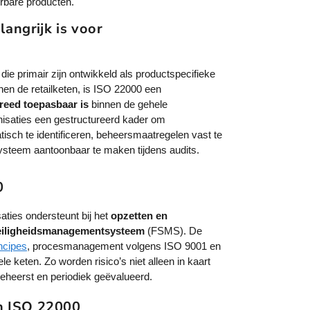
rbare producten.
ngrijk is voor
 die primair zijn ontwikkeld als productspecifieke
nen de retailketen, is ISO 22000 een
eed toepasbaar is
binnen de gehele
nisaties een gestructureerd kader om
tisch te identificeren, beheersmaatregelen vast te
 systeem aantoonbaar te maken tijdens audits.
0
aties ondersteunt bij het
opzetten en
eiligheidsmanagementsysteem
(FSMS). De
cipes
, procesmanagement volgens ISO 9001 en
e keten. Zo worden risico’s niet alleen in kaart
eheerst en periodiek geëvalueerd.
n ISO 22000