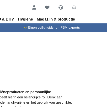
Account
Favorieten
Service
Cart
 & BHV
Hygiëne
Magazijn & productie
n
Eigen veiligheids- en PBM experts
giëneproducten en persoonlijke
peelt hierin een belangrijke rol. Denk aan
oede handhygiëne en het gebruik van geschikte,