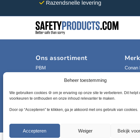
Razendsnelle levering
c
c
t
t
p
p
a
a
g
g
i
i
n
n
a
a
Ons assortiment
Mer
PBM
Conan 
Disposable PBM
Portwe
Beheer toestemming
Detecteerbare producten
Christ
Werkkleding
Pal
We gebruiken cookies 🍪 om je ervaring op onze site te verbeteren. Dit helpt
EHBO en BHV
Detect
voorkeuren te onthouden en onze inhoud relevanter te maken.
Hygiëne
Vikan
Complete assortiment
Alle m
Door op “Accepteren” te klikken, ga je akkoord met ons gebruik van cookies.
Accepteren
Weiger
Bekijk voo