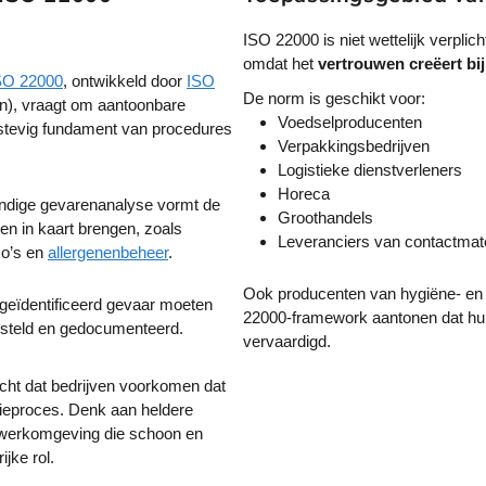
ISO 22000 is niet wettelijk verplich
omdat het
vertrouwen creëert bij
SO 22
000
, ontwikkeld door
ISO
De norm is geschikt voor:
ion), vraagt om aantoonbare
Voedselproducenten
stevig fundament van procedures
Verpakkingsbedrijven
Logistieke dienstverleners
Horeca
ondige gevarenanalyse vormt de
Groothandels
en in kaart brengen, zoals
Leveranciers van contactmate
co’s en
allergenenbeheer
.
Ook producenten van hygiëne- en
 geïdentificeerd gevaar moeten
22000-framework aantonen dat hun
steld en gedocumenteerd.
vervaardigd.
cht dat bedrijven voorkomen dat
ieproces. Denk aan heldere
 werkomgeving die schoon en
jke rol.