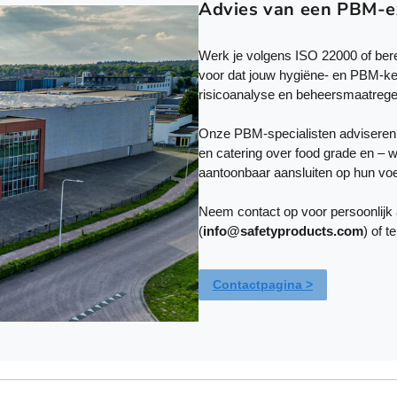
i
Advies van een PBM-e
a
t
Werk je volgens ISO 22000 of berei
i
voor dat jouw hygiëne- en PBM-ke
e
risicoanalyse en beheersmaatrege
s
.
Onze PBM-specialisten adviseren be
D
en catering over food grade en – 
e
aantoonbaar aansluiten op hun vo
z
e
Neem contact op voor persoonlijk ad
o
(
info@safetyproducts.com
) of t
p
t
i
Contactpagina >
e
k
a
n
g
e