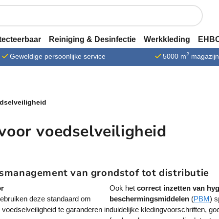
tecteerbaar
Reiniging & Desinfectie
Werkkleding
EHBO
2
Geweldige persoonlijke service
5000 m
magazij
dselveiligheid
voor voedselveiligheid
dsmanagement van grondstof tot distributie
or
Ook het
correct inzetten van hy
 gebruiken deze standaard om
beschermingsmiddelen
(
PBM
) s
 voedselveiligheid te garanderen in
duidelijke kledingvoorschriften, g