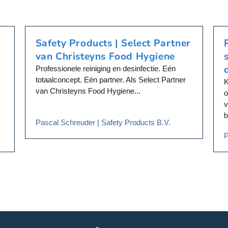
k
o
z
Safety Products | Select Partner
e
n
van Christeyns Food Hygiene
w
Professionele reiniging en desinfectie. Eén
o
totaalconcept. Eén partner. Als Select Partner
K
r
van Christeyns Food Hygiene...
o
d
v
e
b
n
Pascal Schreuder | Safety Products B.V.
o
P
p
d
e
p
r
o
d
u