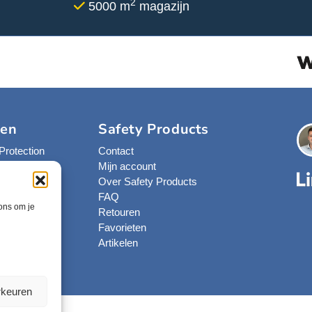
2
5000 m
magazijn
c
t
p
a
g
i
n
a
ken
Safety Products
Protection
Contact
st
Mijn account
eyns
Over Safety Products
FAQ
 ons om je
amet
Retouren
Favorieten
erken
Artikelen
rkeuren