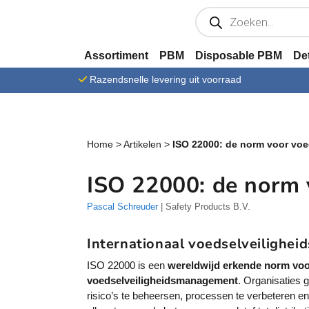
Ga verder naar content
P
r
o
d
u
Assortiment
PBM
Disposable PBM
De
c
t
Razendsnelle levering uit voorraad
e
n
z
o
e
k
Home
>
Artikelen
>
ISO 22000: de norm voor voe
e
n
ISO 22000: de norm 
Pascal Schreuder
| Safety Products B.V.
Internationaal voedselveilighei
ISO 22000 is een
wereldwijd erkende norm vo
voedselveiligheidsmanagement
. Organisaties
risico’s te beheersen, processen te verbeteren en