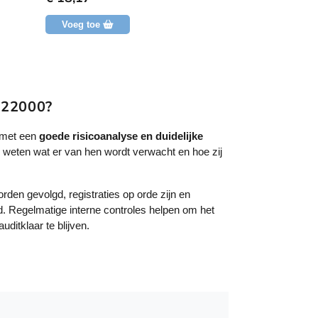
d
g
g
e
e
u
Voeg toe
Voeg toe
e
e
c
n
n
b
b
t
e
e
h
o
o
o
o
e
r
r
e
 22000?
d
d
e
e
f
l
l
t
 met een
goede risicoanalyse en duidelijke
i
i
n
n
m
weten wat er van hen wordt verwacht en hoe zij
g
g
e
e
rden gevolgd, registraties op orde zijn en
r
d. Regelmatige interne controles helpen om het
d
ditklaar te blijven.
e
r
e
v
a
r