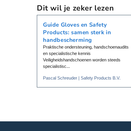
k
k
Dit wil je zeker lezen
o
o
z
z
Guide Gloves en Safety
e
e
n
n
Products: samen sterk in
w
w
handbescherming
o
o
Praktische ondersteuning, handschoenaudits
r
r
en specialistische kennis
d
d
Veiligheidshandschoenen worden steeds
e
e
specialistisc...
n
n
o
o
Pascal Schreuder | Safety Products B.V.
p
p
d
d
e
e
p
p
r
r
o
o
d
d
u
u