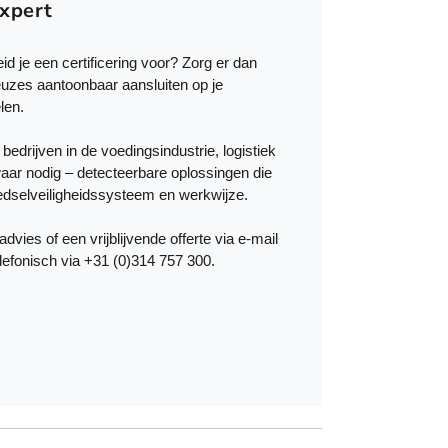
i
xpert
a
t
d je een certificering voor? Zorg er dan
i
uzes aantoonbaar aansluiten op je
e
len.
s
.
drijven in de voedingsindustrie, logistiek
D
waar nodig – detecteerbare oplossingen die
e
edselveiligheidssysteem en werkwijze.
z
e
vies of een vrijblijvende offerte via e-mail
o
elefonisch via +31 (0)314 757 300.
p
t
i
e
k
a
n
g
e