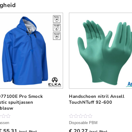
igheid
077100E Pro Smock
Handschoen nitril Ansell
D
stic spuitjassen
TouchNTuff 92-600
i
nblauw
t
p
r
N
assen
Disposable PBM
o
o
€
55,31
€
20,27
g
(excl. Btw)
(excl. Btw)