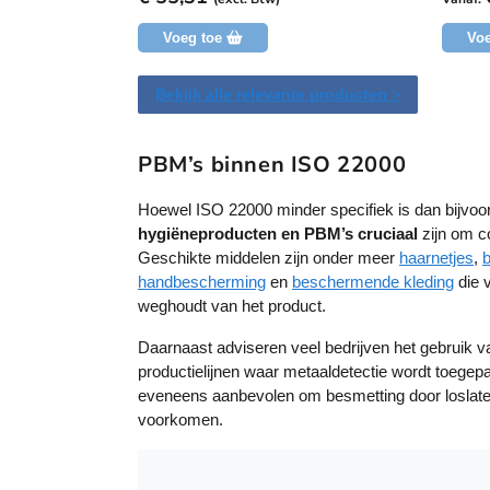
d
d
g
g
e
e
u
u
Voeg toe
Voe
e
e
c
c
n
n
b
b
t
t
Bekijk alle relevante producten
>
e
e
h
h
o
o
o
o
e
e
r
r
e
e
PBM’s binnen ISO 22000
d
d
e
e
f
f
l
l
t
t
Hoewel ISO 22000 minder specifiek is dan bijvoorb
i
i
n
n
m
m
hygiëneproducten en PBM’s cruciaal
zijn
om co
g
g
e
e
Geschikte middelen zijn onder meer
haarnetjes
,
e
e
handbescherming
en
beschermende kleding
die 
r
r
weghoudt van het product.
d
d
Daarnaast adviseren veel bedrijven het gebruik 
e
e
productielijnen waar metaaldetectie wordt toegepa
r
r
eveneens aanbevolen om besmetting door loslaten
e
e
voorkomen.
v
v
a
a
r
r