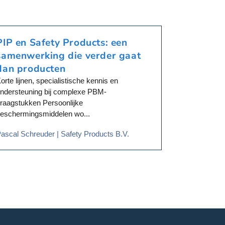
k
o
z
PIP en Safety Products: een
Atlas FI
e
n
samenwerking die verder gaat
veilighe
w
dan producten
3D-voetscan 
o
optimaal comf
orte lijnen, specialistische kennis en
r
Voor onze pa
ndersteuning bij complexe PBM-
d
raagstukken Persoonlijke
e
eschermingsmiddelen wo...
n
Pascal Schre
o
ascal Schreuder | Safety Products B.V.
p
d
e
p
r
o
d
u