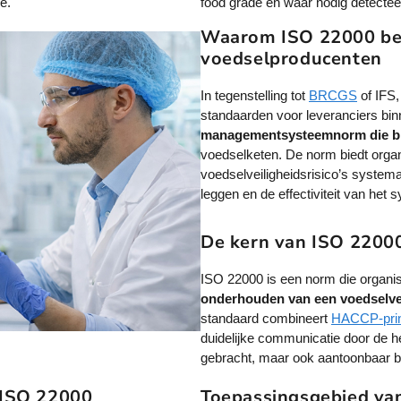
e.
food grade en waar nodig detectee
Waarom ISO 22000 bela
voedselproducenten
In tegenstelling tot
BRCGS
of IFS,
standaarden voor leveranciers bin
managementsysteemnorm die br
voedselketen. De norm biedt orga
voedselveiligheidsrisico’s systema
leggen en de effectiviteit van het
De kern van ISO 2200
ISO 22000 is een norm die organis
onderhouden van een voedselv
standaard combineert
HACCP-prin
duidelijke communicatie door de hel
gebracht, maar ook aantoonbaar b
 ISO 22000
Toepassingsgebied va